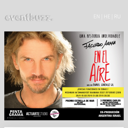
EN | HE | RU