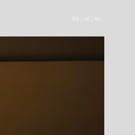
EN | HE | RU