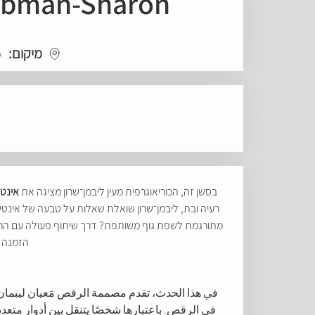
iebman-Sharon
מיקום:
o
בסשן זה, הכוריאוגרפית מעין ליבמן־שרון מציגה את
אינטי
רעיה ובת, ליבמן־שרון שואלת שאלות על טבעה של אינטימ
מתורגמת לשפת גוף משותפת? דרך שיתוף פעולה עם הרקדני
הזמנה ל
في هذا الحدث، تقدم مصممة الرقص مَعيان ليبم
في الرقص. باعتبارها شخصًا يتنقل بين أدوار متع