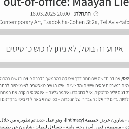
| out-of-office: Maayan L
התחלה:
20:00 18.03.2025
 Contemporary Art, Tsadok ha-Cohen St 2a, Tel Aviv-Yaf
אירוע זה בוטל, לא ניתן לרכוש כרטיסים
מסי
, עבודה חדשה שפותחה דרך עיסוקה המתמשך בקרבה פיזית ורגשית במחול. כ
יות במערכות יחסים אישיות ומקצועיות. אילו תנאים מאפשרים לאינטימיות להתהו
ם יוליה מז'צקיה, אייל ברומברג ואיתמר גלינה – אינטימסי חוקרת את המתח ש
היות עדים לדיאלוג השברירי של הנוכחות – כפי שהיא באה לידי ביטוי ברקדנים וב
ان - شارون عرض
حميمية [Intimacy]
، وهو عمل جديد تم تطويره من خلال
ددة – مصممة رقص، أم، زوجة، وابنة – تتساءل ليبمان - شارون عن طبيعة 