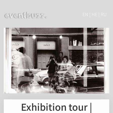
EN | HE | RU
Exhibition tour |