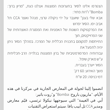
הצטרפו אלינו לסיור בתערוכות המוצגות אצלנו כעת, "מריון ברוך:
Bomba" ו"רות פתיר:
אבא שלי בענן" שיועבר על ידי ניקולה טרצי, מנהל ואוצר CCA תל
אביב-יפו. הסיור יפרוש
את הפרקטיקות השונות של האמניות ואת המסגרת האוצרותית של
שני הפרוייקטים, תוך
התייחסות למקומם בתכנית הכללית של המרכז. במהלך הסיור ניתן
יהיה לתפעל את
עבודותיה הפרפורמטיביות של ברון המוצגות בגלריה הרב-תכליתית
ע"ש מארק שימל.
הסיור ייערך בעברית.
משך האירוע: 60 דק'
דמי כניסה: 20 ש"ח
انضموا إلينا لجولة في المعارض الجارية في مركزنا في هذه
الأيام، "ماريون باروخ: Bomba" و"روت باتير:
أبي في الغيمة" التي سيوجهها نيكولا ترتسي، قيّم معارض
ومدير CCA تل أبيب يافا. سيتم استعراض التقنيات