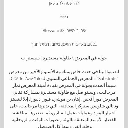
להרשמה לחצו כאן
דימוי:
איתן בן משה, Blossom #8,
2021. באדיבות האמן. צילום: דניאל חנוך
جولة في المعرض \ طاولة مستديرة | سبسترات
انضموا إلينا في حدث خاص بمناسبة الأسبوع الأخير من معرض
"Substrate" ، المعرض الجماعي السنوي لـ CCA Tel Aviv-Yafo.
سيبدأ الحدث بجولة في المعرض بقيادة أمينة المعرض تمار
مرجاليت ، وسيتواصل مع طاولة مستديرة بمشاركة فناني
المعرض مور أفجين، إيتان بن موشي، فلورا ديبورا، إيلا ليتفيتز
وناتالي شلوسر. ستركز المحادثة ، التي تديرها مرجاليت، على
اختيار المواد وعمليات عمل الفنانين، ثم تصغيرها لمناقشة
القضايا الأوسع المتعلقة بالبيئة وتصورات الوقت والروحانية
وخلق الفن وسط كل الضوضاء.