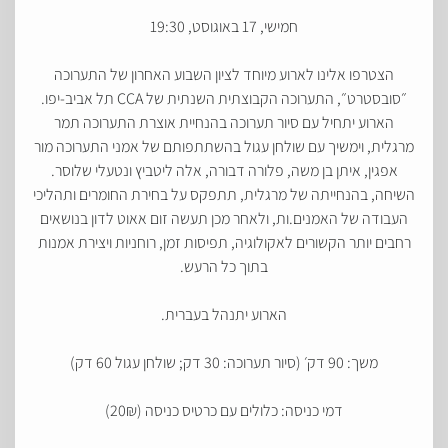
חמישי, 17 באוגוסט, 19:30
הצטרפו אלינו לארוע מיוחד לציון השבוע האחרון של התערוכה
״סובסטרט״, התערוכה הקבוצתית השנתית של CCA תל אביב-יפו.
הארוע יתחיל עם סיור תערוכה בהנחיית אוצרת התערוכה תמר
מרגלית, וימשיך עם שולחן עגול בהשתתפותם של אמני התערוכה מור
אפגין, איתן בן משה, פלורה דבורה, אלה ליטביץ ונטעלי שלוסר.
השיחה, בהנחייתה של מרגלית, תתפקס על בחירת החומרים ותהליכי
העבודה של האמנים.ות, ולאחר מכן תעשה זום אאוט לדון בנושאים
רחבים יותר הקשורים לאקולוגיה, תפיסות זמן, רוחניות ויצירת אמנות
בתוך כל הרעש.
הארוע יתנהל בעברית.
משך: 90 דק׳ (סיור תערוכה: 30 דק; שולחן עגול 60 דק)
דמי כניסה: כלולים עם כרטיס כניסה (20₪)