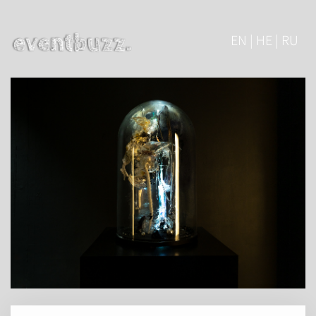
EN | HE | RU