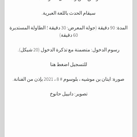
سيقام الحدث باللغة العبرية.
المدة: 90 دقيقة (جولة المعرض: 30 دقيقة ؛ الطاولة المستديرة
60 دقيقة)
رسوم الدخول: متضمنة مع تذكرة الدخول (20 شيكل).
للتسجيل اضغط هنا
صورة: ايتان بن موشيه ، بلوسوم # 8 ، 2021 بإذن من الفنانة.
تصوير: دانييل حانوخ