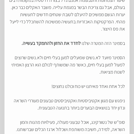
שיעור הצמחונות והטבעונות אמנם גדל בצורה דרסטית במקומות רבים
בעולם, אבל גם צריכת הבשר במגמת עלייה. משבר האקלים כבר כאן.
יערות הגשם ממשיכים להיעלם לטובת שטחים חדשים לתעשיות
מהחי. הפרקטיקות האכזריות בתעשיה ממשיכות להשתכלל כדי לייעל
את פס הייצור.
בסמינר הזה המטרה שלנו
לחדד
את
החזון
ולהתמקד
בעשייה
.
הסמינר מיועד לא.נשים שפועלים למען בעלי חיים ולא.נשים שרוצים
לפעול למען בעלי חיים, כאשר מה שמשותף לכולם הוא הרצון האמיתי
לשנות מציאות.
לכל אחת ואחד מאיתנו יש כוח וכולנו נחוצים!
ניפגש עם מגוון אקטיביסטיות ואקטיביסטים טבעונים מעוררי השראה
ונדון יחד בנושאים הבוערים ביותר בתנועה הטבעונית.
סופ"ש של נטוורקינג, אוכל טבעוני מעולה, פעילויות מהנות והמון
השראה, למידה, חשיבה משותפת ושכלול ארגז הכלים שברשותנו.