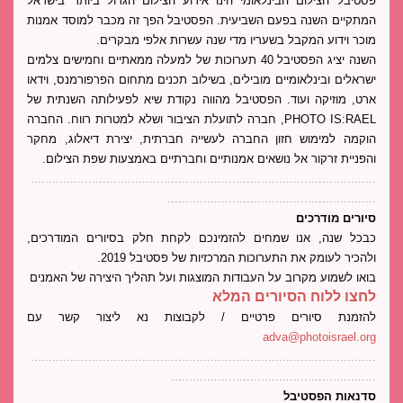
פסטיבל הצילום הבינלאומי הינו אירוע הצילום הגדול ביותר בישראל 
המתקיים השנה בפעם השביעית. הפסטיבל הפך זה מכבר למוסד אמנות 
מוכר וידוע המקבל בשעריו מדי שנה עשרות אלפי מבקרים. 
השנה יציג הפסטיבל 40 תערוכות של למעלה ממאתיים וחמישים צלמים 
ישראלים ובינלאומיים מובילים, בשילוב תכנים מתחום הפרפורמנס, וידאו 
ארט, מוזיקה ועוד. הפסטיבל מהווה נקודת שיא לפעילותה השנתית של 
PHOTO IS:RAEL, חברה לתועלת הציבור ושלא למטרות רווח. החברה 
הוקמה למימוש חזון החברה לעשייה חברתית, יצירת דיאלוג, מחקר 
והפניית זרקור אל נושאים אמנותיים וחברתיים באמצעות שפת הצילום.
................................................................................................
..........................................................
סיורים מודרכים
כבכל שנה, אנו שמחים להזמינכם לקחת חלק בסיורים המודרכים, 
ולהכיר לעומק את התערוכות המרכזיות של פסטיבל 2019. 
בואו לשמוע מקרוב על העבודות המוצגות ועל תהליך היצירה של האמנים
לחצו ללוח הסיורים המלא
להזמנת סיורים פרטיים / לקבוצות נא ליצור קשר עם 
adva@photoisrael.org
................................................................................................
.........................................................
סדנאות הפסטיבל