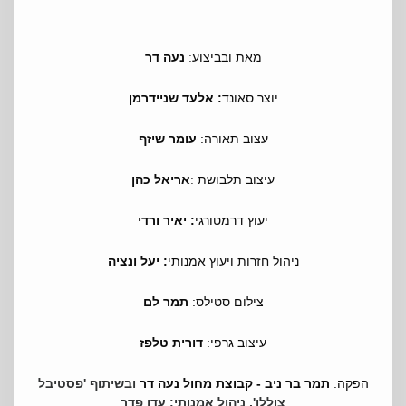
מאת ובביצוע
נעה דר
:
יוצר סאונד
: אלעד שניידרמן
עצוב תאורה:
עומר שיזף
עיצוב תלבושת
אריאל כהן
:
יעוץ דרמטורגי
: יאיר ורדי
ניהול חזרות ויעוץ אמנותי
: יעל ונציה
צילום סטילס:
תמר לם
עיצוב גרפי:
דורית טלפז
הפקה:
תמר בר ניב - קבוצת מחול נעה דר
ובשיתוף 'פסטיבל
צוללן', ניהול אמנותי: עדו פדר