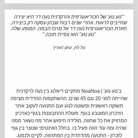
"'נוע נוע' של הכוריאוגרפית והרקדנית נעה דר היא יצירה
שחייבים לראות.
אחרי שנים רבות שבהן עסקה רק ביצירה,
חוזרת
הכוריאוגר
פית
נעה דר אל מרכז הבמה. המופע שלה
"נוע נוע" הוא צפיית חובה."
טל לוין, עתון 'הארץ'
ב'נוע-נוע' |
NoaNoa
מתקיים דיאלוג בין נעה לרקדנית
שהייתה לפני 20 וגם 45 שנים. ההשתקפות ההדדית מציפה
תשוקה ראשונית ופשוטה לנוע ועם התנועה לעקוב אחר
הזיכרון המוטבע בגוף. פעולת ההתבוננות בגוף כארכיון
המחזיק את כל שחווה, מולידה חיפוש אחר מה נשאר ממה
שהיה ומה עוד הווה פעיל בו. בחלל האינטימי שנוצר
בין גוף
לזכרון - התנועה מהדהדת בין המתהווה, לקיים ולנמוג.