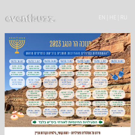
EN | HE | RU