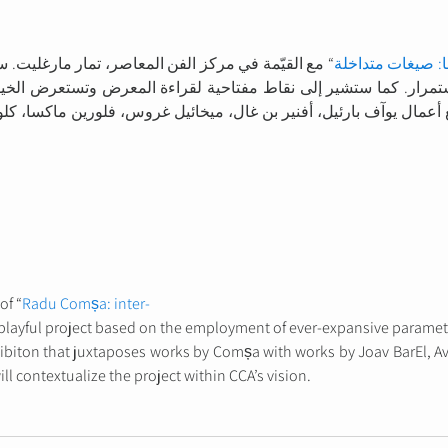
: صيغات متداخلة
“ مع القيّمة في مركز الفن المعاصر، تمار مارغليت.
تمرار. كما ستشير إلى نقاط مفتاحية لقراءة المعرض وتستعرض الخيو
 أعمال يوآف بارئيل، أفنير بن غال، ميخائيل غروس، فلورين ماكسا، ك
of “
Radu Comșa: inter-
s playful project based on the employment of ever-expansive parameters
hibiton that juxtaposes works by Comșa with works by Joav BarEl, A
ll contextualize the project within CCA’s vision.