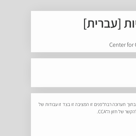
ות [עברית]
Center for
ם בתוך תערוכה רבת
־
פנים זו המציבה זו בצד זו עבודות של
להקשר של חזון ה
־
CCA.