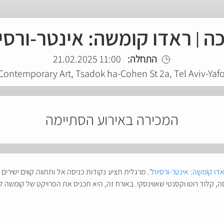
ה ׀ ראדו קומשה: אינטר-ורסי
התחלה:
11:00 21.02.2025
 Contemporary Art, Tsadok ha-Cohen St 2a, Tel Aviv-Yaf
המכירה באירוע הסתיימה
דוּ קוֹמשָה: אינטר-ורסיות
". מרגלית תציע נקודות כניסה אל ותתווה קווים ישירי
סה, קלוד רוטו וקסנטי שאווינסקי. באורח זה, היא תכניס את הפרויקט של קומשה 