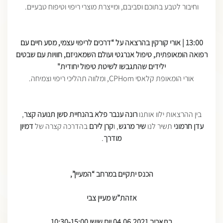
וחיבור לטבע בתוכם וסביבם, ומייצרת מוצרי ריפוי וטיפוח טבעיים.
13:00 |
אורי קורקין בהרצאה על “דרכים לריפוי עצמי, מסע חיים עם
רפואה הומאופתית, טיפול אנרגטי ועולם השמאניזם, חוויות עם שבטים
ילידים שהתגבשו לשיטת טיפול יחודית
"
אורי הומאופת קלאסי CPHom, ומלווה תהליכי ריפוי וצמיחה.
בין ההרצאות ילוו אותנו
רונה ענבר פלא בהנחיית סשן תנועה קצר
,
עדן חרמוני
תשיר לנו
שיר מרגש
, ו
קרן לירם
בהדרכה קצרה של
דמיון
מודרך
.
הכנס יתקיים במרחב “המעיין”,
אזהת”ש מעיין צבי
בתאריך 04.06.2021 יום שישי 10:30-15:00