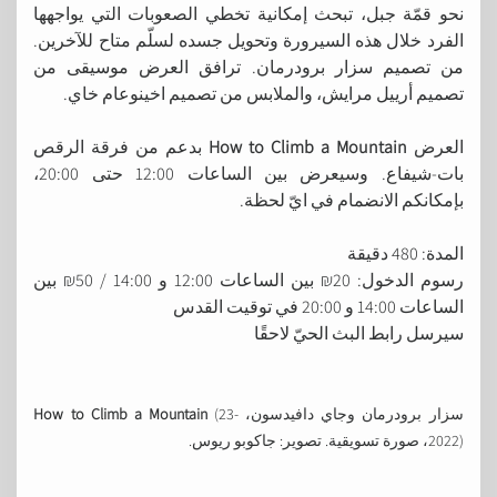
نحو قمّة جبل، تبحث إمكانية تخطي الصعوبات التي يواجهها
الفرد خلال هذه السيرورة وتحويل جسده لسلّم متاح للآخرين.
من تصميم سزار برودرمان. ترافق العرض موسيقى من
تصميم أرييل مرايش، والملابس من تصميم اخينوعام خاي.
العرض
How to Climb a Mountain
بدعم من فرقة الرقص
بات-شيفاع. وسيعرض بين الساعات 12:00 حتى 20:00،
بإمكانكم الانضمام في ايّ لحظة.
المدة: 480 دقيقة
رسوم الدخول: 20₪ بين الساعات 12:00 و 14:00 / 50₪ بين
الساعات 14:00 و 20:00 في توقيت القدس
سيرسل رابط البث الحيّ لاحقًا
سزار برودرمان وجاي دافيدسون،
(23-
How to Climb a Mountain
2022)، صورة تسويقية. تصوير: جاكوبو ريوس.