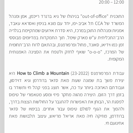
12:00 – 20:00
התוכנית "out-of-office" בניהולו של גיא ברנרד רייכמן, אמן ומנהל
המשרד של CCA תל אביב-יפו, יחד עם מונא בנימין ואסראא עאבד,
אמניות ומנהלות התוכן במרכז, היא סדרת אירועים שמתקיימת בגלריה
הרב־התכליתית ע"ש מארק שימל. תוך התמקדות במדיומים מבוססי
זמן כמו וידיאו, סאונד, מחול ופרפורמנס, ובהתאם לרוח הרב־תחומית
של המרכז, "o-o-o" שואף לחזק ולטפח את הסצינה האמנותית
המקומית.
עבודת הפרפורמנס
How to Climb a Mountain
(23-2022) היא
יצירת משך בת שמונה שעות מאת סזאר ברודרמן וגיא דוידסון,
ועבודתם הארוכה ביותר עד כה, אשר תוצג בפני קהל חי ותשודר בו
בזמן דרך הזום. היצירה מהווה מחקר פיזי ומסע מטאפורי של טיפוס
לפסגת הר, הבוחן את האפשרות להתגבר על החולשות הצצות בדרך,
ולהפוך את הגוף לסולם טיפוס עבור אחרים. בבימויו של סזאר
ברודרמן, מוזיקה חיה מאת אריאל מריאש, עיצוב תלבושות מאת
אחינועם חי.