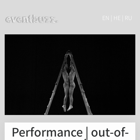
EN | HE | RU
Performance | out-of-