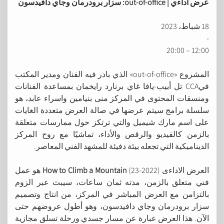
عرض اداءي |
out-of-office:
سزار برودرمان وجاي دافيدسون
18 شباط، 2023
-
12:00 – 20:00
المشروع «out-of-office» الذي بادر فيه الفنان ومدير المكتب
فيCCA تل أبيب-يافا غاي برنارد رايخمان بمساعدة الفنانات
ومنسقات المحتوى في المركز منى بنيامين واسراء عابد، هو
سلسلة برامج سيتم عرضها في صالة العرض متعددة الغايات
على اسم مارك شيميل والتي ترتكز حول ممارسات متعلقة
بالزمن كالفيديو والرقص والأداء، تماشيًا مع روح المركز
الديناميكية التي تجعله بيئة دفيئة للمشهد الفني المعاصر.
العرض الاداءى
How to Climb a Mountain
(23-2022) هو عمل
فني متعلق بالزمن، مدته ثمان ساعات، سيبث عبر الزوم
بالتزامن مع العرض المباشر في المركز، من انتاج وتصميم
سزار برودرمان وجاي دافيدسون، وهو أطول عروضهم حتى
الآن. هذا العرض عبارة عن مسار جسدي ورحلة تسلق مجازية