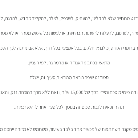
נט מתחייב שלא להקליט, להעתיק, לשכפל, לצלם, להקליד מחדש, לתרגם, לה
דר, לפרסם, להעלות לרשתות חברתיות, או לעשות כל שימוש מסחרי או לא מסחר
 בחומרי הקורס, כולם או חלקם, בכל אמצעי ובכל דרך, אלא אם ניתנה לכך הסכ
מראש ובכתב מהאגודה או מהמרצה, לפי העניין.
סטודנט שיפר הוראה מהוראות סעיף זה, ישלם
צוי מוסכם ומיידי בסך של 15,000 ש"ח, וזאת ללא צורך בהוכחת נזק, והאגודה
תהיה זכאית לגבות סכום זה בנוסף לכל סעד אחר לו היא זכאית.
טיס מקנה השתתפות של מכשיר אחד בלבד בשיעור, משתמש לא מזוהה ייחסם מה