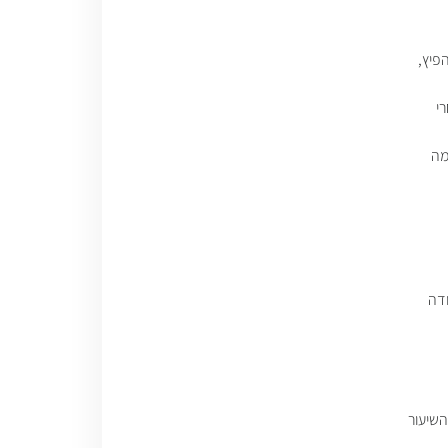
פיץ,
י
מה
שיעור