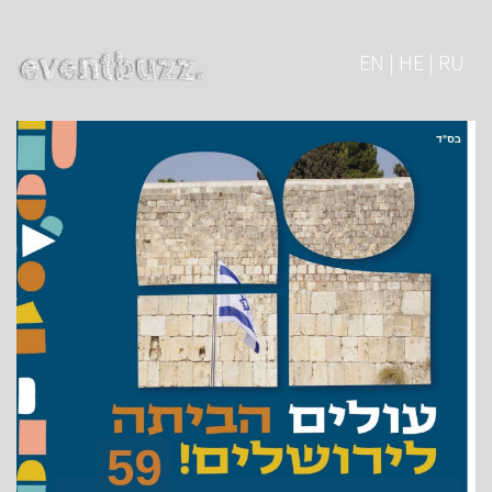
EN | HE | RU