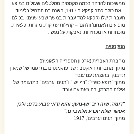
ממשיכות להדהד בכמה טקסטים מטלטלים שעולים במופע
– את כולם כתב קפקא ב 1917, השנה בה התחיל בלימודי
העברית שלו (קפקא למד עברית במשך שבע שנים), בכולם
מופיעים ה'אנחנו' וה'הם' – קהילות עתיקות, מוזרות, פלאיות,
מוכחדות או מכחידות, נאבקות על נפשן.
הטקסטים
:
מחברת העברית (ארכיון הספרייה הלאומית)
מתוך מחברות האוקטבו: שני פרגמנטים בתרגומו של שמעון
זנדבנק, בהוצאת עם עובד
מתוך "רופא כפרי": "דף ישן" ו"תנים וערבים" בתרגומה של
אילנה המרמן, בהוצאת עם עובד
"דומה, שזה ריב ישן-נושן; והוא ודאי טבוע בדם; ולכן
אפשר שלא יוכרע אלא בדם."
מתוך 'תנים וערבים', 1917