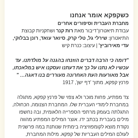
כשקפקא אומר אנחנו
מחברת העברית וסיפורים אחרים
עבודת תיאטרון־דיבור מאת
רות קנר
ושחקניות קבוצת
התיאטרון:
שירלי גל, טלי קרק, סיואר עואד, רונן בבלוקי,
עדי מאירוביץ'
| עיצוב: כנרת קיש
"דומה כי הרבה דברים הוזנחו בהגנה על מולדתנו. עד
עכשיו לא נתנו על כך את דעתנו ועסקנו איש במלאכתו,
אבל מאורעות העת האחרונה מעוררים בנו דאגה… "
פרנץ קפקא, מתוך 'דף ישן', 1917
צד מפתיע, פחות מוכר ולא צפוי של פרנץ קפקא, מתגלה
במחברת לימודי העברית שלו. המחברת הצנומה, הכחולה,
התגלתה בעומק מרתפי הספרייה הלאומית, ובה נחשפו
מילים בעברית בכתב ידו. אוצר המילים המפתיע מהווה
נקודת מוצא לקומפוזיציה בימתית שנותנת במה פרשנית
לעולם המילים העבריות של קפקא. מילות המחברת,