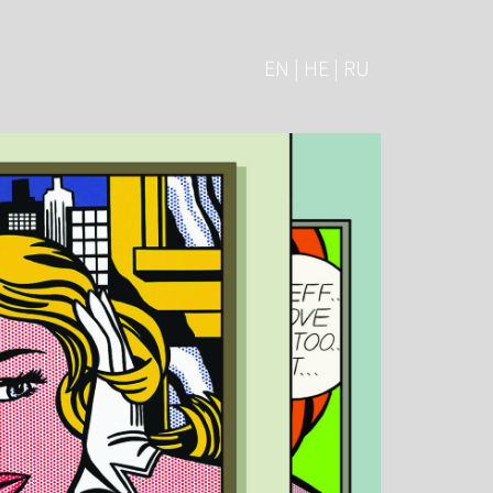
EN | HE | RU