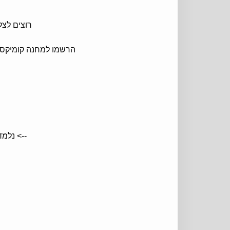
רוצים לצל
הרשמו למחנה קומיקס במוזיאון פתח תק
--> נלמד