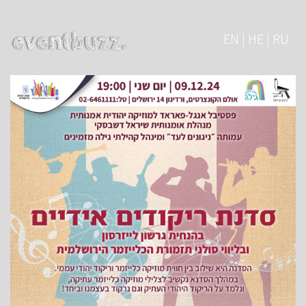
EN | HE | RU