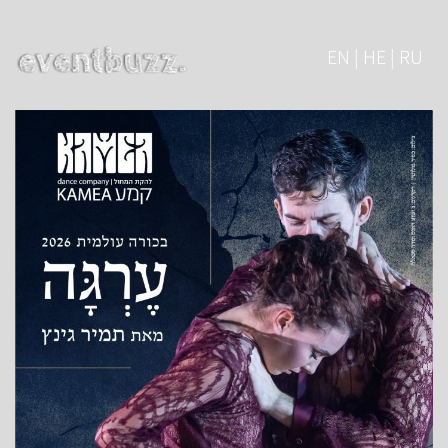
EN | HE | RU