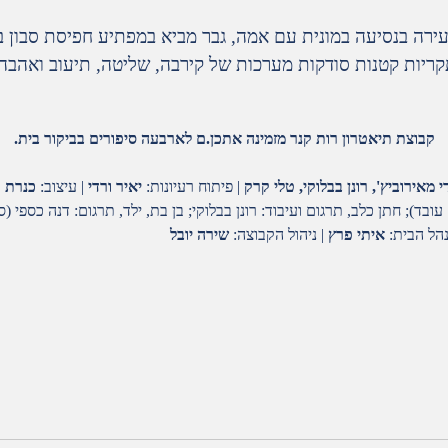
עירה בנסיעה במונית עם אמה, גבר מביא במפתיע חפיסת סבון 
ריות קטנות סודקות מערכות של קירבה, שליטה,
תיעוב ואהבה.
קבוצת תיאטרון רות קנר מזמינה אתכן.ם לארבעה סיפורים בביקור בית.
י מאירוביץ', רונן בבלוקי, טלי קרק
| פיתוח רעיונות:
יאיר ורדי
| עיצוב:
כנרת 
 עובד)
;
חתן כלב, תרגום ועיבוד: רונן בבלוקי
;
בן בת, ילד, תרגום: דנה כספי (
נהל הבית:
איתי פרץ
| ניהול הקבוצה:
שירה יובל