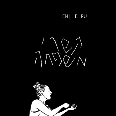
EN | HE | RU