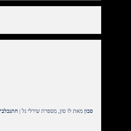
סבון
מאת לו סון, מספרת שירלי גל
|
חתנכלב*