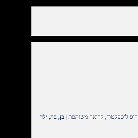
יס ליספקטור, קריאה משותפת |
בן, בת, ילד