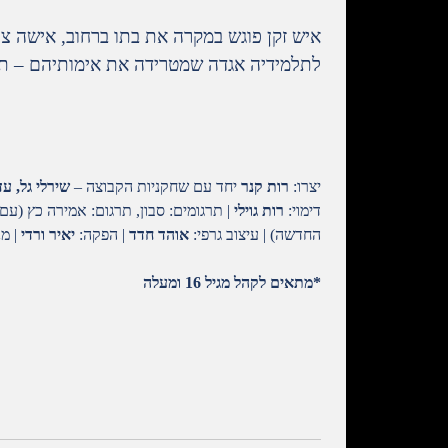
איש זקן פוגש במקרה את בתו ברחוב, אישה צ
לתלמידיה אגדה שמטרידה את אימותיהם – תק
יצרו:
רות קנר
יחד עם שחקניות הקבוצה –
שירלי גל, עד
דימוי:
רות גוילי
| תרגומים: סבון, תרגום: אמירה כץ (עם
החדשה) | עיצוב גרפי:
אוהד חדד
| הפקה:
יאיר ורדי
| מ
*מתאים לקהל מגיל 16 ומעלה