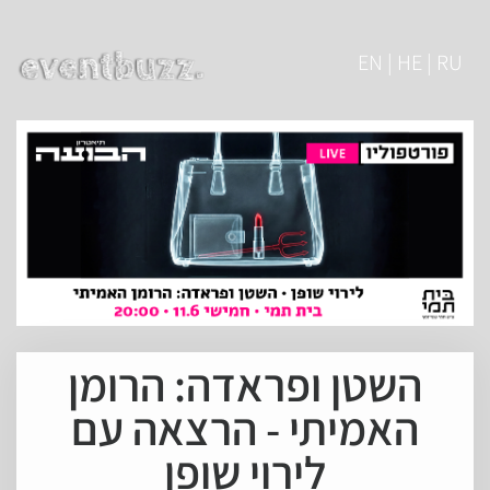
EN | HE | RU
השטן ופראדה: הרומן
האמיתי - הרצאה עם
לירוי שופן