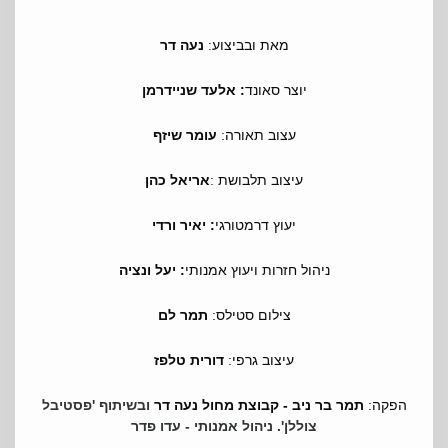
מאת ובביצוע
נעה דר
:
יוצר סאונד
: אלעד שניידרמן
עצוב תאורה:
עומר שיזף
עיצוב תלבושת
אריאל כהן
:
יעוץ דרמטורגי
: יאיר ורדי
ניהול חזרות ויעוץ אמנותי
: יעל ונציה
צילום סטילס:
תמר לם
עיצוב גרפי:
דורית טלפז
הפקה:
תמר בר ניב
- קבוצת מחול נעה דר
ובשיתוף 'פסטיבל
צוללן'. ניהול אמנותי - עדו פדר