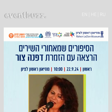
EN | HE | RU