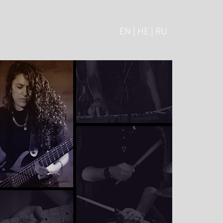
EN | HE | RU