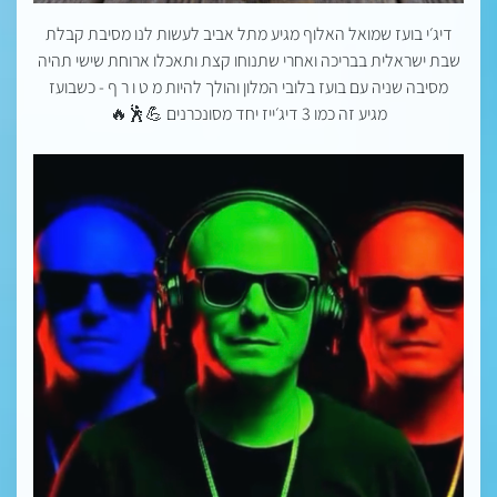
דיג׳י בועז שמואל האלוף מגיע מתל אביב לעשות לנו מסיבת קבלת
שבת ישראלית בבריכה ואחרי שתנוחו קצת ותאכלו ארוחת שישי תהיה
מסיבה שניה עם בועז בלובי המלון והולך להיות מ ט ו ר ף - כשבועז
מגיע זה כמו 3 דיג׳ייז יחד מסונכרנים 💪🕺🔥