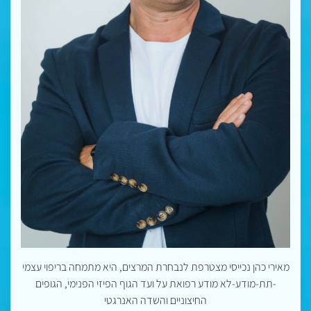
מאירי כהן נכייסי מצטרפת לנבחרת המרצים, היא מתמחה בריפוי עצמי
-תת-מודע-לא מודע רפואת על ועד הגוף הפיזי הפנימי, הגופים
החיצוניים והשדה האנרגטי