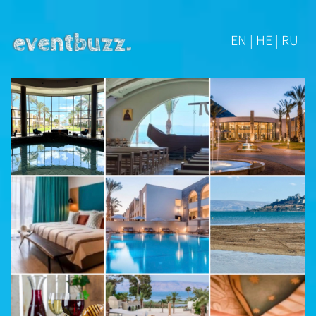
EN | HE | RU