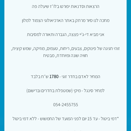
הרצאות וסדנאות יפורטו בלו״ז שיעלה פה
מחכה לנו סיור מרתק באתר הארכיאולוגי הצמוד למלון
אני מביא די-ג׳יי פצצה, הגברה ותאורה למסיבות
זוהי חגיגה של פינוקים, צבעים, ריחות, טעמים, מוזיקה, שמש קיצית,
חוויה שונה ומיוחדת, מבטיח
המחיר לאדם בחדר זוגי -
1780
ש״ח בלבד
למחיר סינגל - מיקי (שמטפלת בחדרים וברישום)
054-2455755
*דמי ביטול - עד 15 יום לפני המועד של החמשוש - ללא דמי ביטול