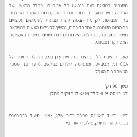
השנתית המוצגת כעת ב־CCA תל אביב-יפו. בחלק הראשון של
הסדנה נסייר בתערוכה, נחקור ונחווה את עבודות האמנות המוצגות
בה, המביאות לקדמת הבמה גישות מגוונות לשימושים עכשוויים
בחומריות משתנה. לאחר חקירה זו, נמשיך לפעילות מעשית בהשראת
נושאי התערוכה, במהלכה הילדות.ים ייצרו ציורים נסיוניים באמצעות
המסת קרח צבעוני.
מעבדת שבת לילדים הינה בהנחיית עדן בנט, מנהלת החינוך של
CCA תל אביב-יפו, ומתאימה לילדים בגילאים 6 עד 10. מספר
המשתתפים מוגבל.
משך: 90 דק'
דמי כניסה: 40₪ לילד (32₪ למחזיקי דיגיתל)
דימוי: דיוויד האמונס, מכירת כדורי שלג, 1983. תיעוד פרפורמנס
בכיכר קופר, ניו יורק. צילום: דאווד ביי