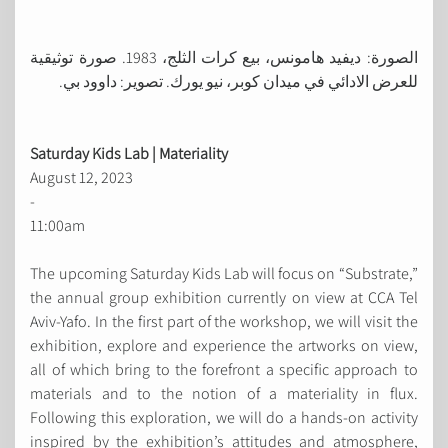
الصورة: ديفيد هامونس، بيع كرات الثلج، 1983. صورة توثيقية
للعرض الادائي في ميدان كوبر، نيو يورك. تصوير: داوود بي.
Saturday Kids Lab | Materiality
August 12, 2023
-
11:00am
The upcoming Saturday Kids Lab will focus on “Substrate,”
the annual group exhibition currently on view at CCA Tel
Aviv-Yafo. In the first part of the workshop, we will visit the
exhibition, explore and experience the artworks on view,
all of which bring to the forefront a specific approach to
materials and to the notion of a materiality in flux.
Following this exploration, we will do a hands-on activity
inspired by the exhibition’s attitudes and atmosphere,