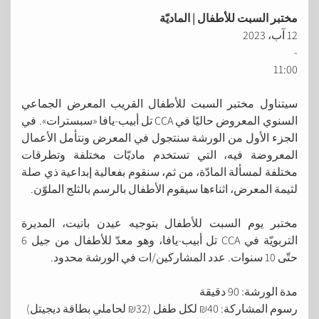
مختبر السبت للأطفال | الماديّة
12 آب، 2023
-
11:00
سيتناول مختبر السبت للأطفال القريب المعرض الجماعي
السنوي المعروض حاليًا في CCA تل أبيب-يافا «سبسترات». في
الجزء الأول من الورشة سنتجول في المعرض ونتأمل الأعمال
المعروضة فيه، التي تستخدم ماديّات مختلفة وتطرقات
مختلفة لمسألة المادّة، من ثم، سنقوم بفعالية إبداعية ذي صلة
لثيمة المعرض، اثناءها سيقوم الأطفال بالرسم بالثلج الملوّن.
مختبر يوم السبت للأطفال بتوجيه عيدن بانيت، المديرة
التربويّة في CCA تل أبيب-يافا، وهو معدّ للأطفال من جيل 6
حتّى 10 سنوات. عدد المشاركين/ات في الورشة محدود.
مدة الورشة: 90 دقيقة
رسوم المشاركة: 40₪ لكل طفل (32₪ لحاملي بطاقة ديجيتل)