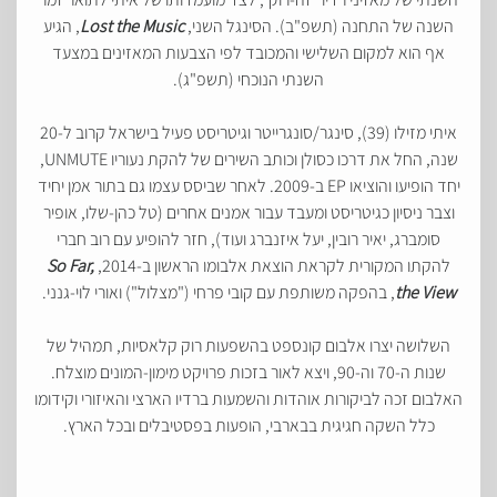
השנה של התחנה (תשפ"ב). הסינגל השני,
Lost the Music
, הגיע
אף הוא למקום השלישי והמכובד לפי הצבעות המאזינים במצעד
השנתי הנוכחי (תשפ"ג).
איתי מזילו (39), סינגר/סונגרייטר וגיטריסט פעיל בישראל קרוב ל-20
שנה, החל את דרכו כסולן וכותב השירים של להקת נעוריו UNMUTE,
יחד הופיעו והוציאו EP ב-2009. לאחר שביסס עצמו גם בתור אמן יחיד
וצבר ניסיון כגיטריסט ומעבד עבור אמנים אחרים (טל כהן-שלו, אופיר
סומברג, יאיר רובין, יעל איזנברג ועוד), חזר להופיע עם רוב חברי
להקתו המקורית לקראת הוצאת אלבומו הראשון ב-2014,
So Far,
the View
, בהפקה משותפת עם קובי פרחי ("מצלול") ואורי לוי-גנני.
השלושה יצרו אלבום קונספט בהשפעות רוק קלאסיות, תמהיל של
שנות ה-70 וה-90, ויצא לאור בזכות פרויקט מימון-המונים מוצלח.
האלבום זכה לביקורות אוהדות והשמעות ברדיו הארצי והאיזורי וקידומו
כלל השקה חגיגית בבארבי, הופעות בפסטיבלים ובכל הארץ.