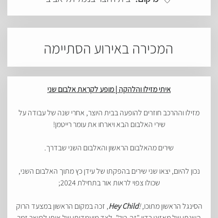
המכירה באירוע הסתיימה
איתי מזילו והלהקה |
מופע לקראת אלבום שני
מזילו וההרכב חוזרים להופעה בבית היוצר, אחרי שנה של עבודה על
שירי האלבום הבא ויארחו את עומר רייטמן!
שירים מהאלבום הראשון והאלבום השני שבדרך.
נכון להיום, יצאו שני שירים בהפקתו של עידן כץ מתוך האלבום השני,
שכולו צפוי לראות אור בתחילת 2024;
הסינגל הראשון מתוכו,
!
Hey Child
, זכה במקום הראשון במצעד הרוק
השנתי של מאזיני רדיו "זה-רוק", לצד מועמדותו של איתי לתואר זמר