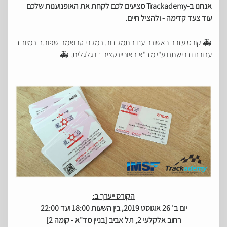
אנחנו ב-Trackademy מציעים לכם לקחת את האופנוענות שלכם
עוד צעד קדימה - ולהציל חיים.
🚑 קורס עזרה ראשונה עם התמקדות במקרי טרואמה שפותח במיוחד
עבורנו ודרישתנו ע"י מד"א באוריינטציה דו גלגלית. 🚑
הקורס ייערך ב:
יום ב' 26 אוגוסט 2019, בין השעות 18:00 ועד 22:00
רחוב אלקלעי 2, תל אביב [בניין מד"א - קומה 2]