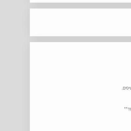
סים.
ד**