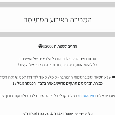
המכירה באירוע הסתיימה
חוזרים לשנות ה 2000!!
🤩
אנחנו באים להעיף לכם את כל הלהיטים של האייפוד -
כל להיטי הפופ, היפ הופ, רוק ודאנס הכי וואו של העשור!
❤️ שלא תשארו שוב ברשימות ההמתנה - מומלץ מאוד להזדרז לפני שייגמרו הכרטי
מכירת הכרטיסים תתקיים מראש באתר בלבד. הכניסה מגיל 18
עוקבים שלנו
באינסטגרם
כרגיל, מקבלים לינק למסיבות לפני כולם וקוד קופון מיוח
על העמדה: DJ Eyal Daskal & DJ Adi Dgani
⚡