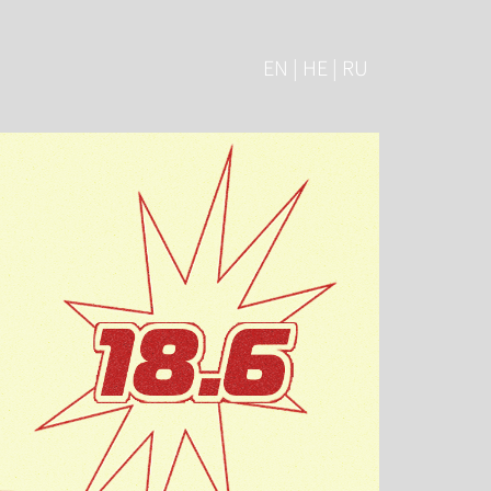
EN | HE | RU