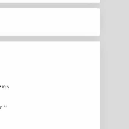
שימו 
** ה