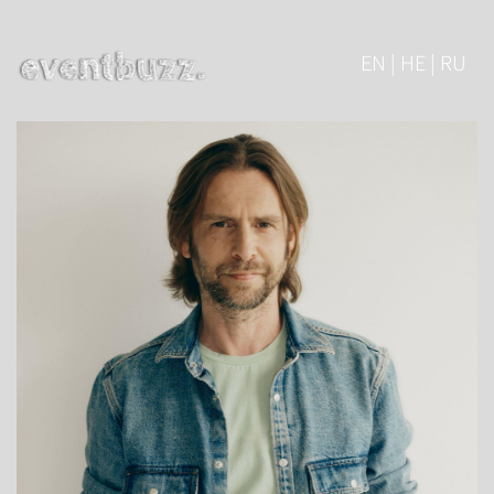
EN | HE | RU