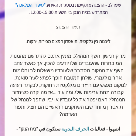
שימו לב - ההצגה מתקיימת במסגרת האירוע
"סיפורי המלאכה"
המתרחש בבית הנסן בין השעות 12:00-15:00 .
תיאור ההצגה:
ליצנות בין גלקטית ותיאטרון חפצים מפירות וירקות.
מר קורנישון, השף המהולל, מזמין אתכם להתרשם מהמנות
המובחרות שהעובדים שלו יודעים להכין. אך כאשר עוזב
השף את המקום מסתבר שלעובדיו משאלות לב וחלומות
אחרים לגמרי. שולחן המטבח הופך לפתע לעיר סואנת,
למקום מפגש עם חייזרים מגלקסיות רחוקות, לבקתה רעועה
קבורה תחת ערימות שלג ומה עוד ...אז מה יקרה כשיחזור
המנהל? האם יפטר את כל עובדיו או יבין שהפך למנהל של
תיאטרון מיוחד שבו השחקנים הראשיים הם חציל ותפוח
האדמה?
انتبهوا - فعاليات
الحرف اليدوية
ستكون في "בית הנסן" -