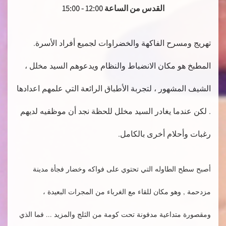
القدس من الساعة 12:00 - 15:00
تهريج ومسرح الفاكهة والخضراوات لجميع أفراد الأسرة.
المطبخ هو مكان الانضباط والنظام ويدعوهم السيد مخلل ،
الشيف المشهور ، لتجربة الأطباق الرائعة التي علمهم اعدادها
. لكن عندما يغادر السيد مخلل للحظة نجد أن موظفيه لديهم
رغبات وأحلام أخرى بالكامل.​
أصبح سطح الطاوله التي تحتوي على فواكه وخضار فجأة مدينة
مزدحمة , وهو مكان للقاء مع الغرباء من المجرات البعيدة ،
ومقصورة متداعية مدفونة تحت كومة من الثلج والمزيد ... فما الذي