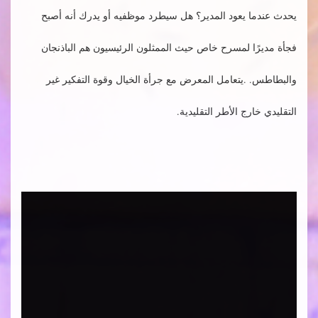
يحدث عندما يعود المدير؟ هل سيطرد موظفيه أو يدرك أنه أصبح
فجأة مديرًا لمسرح خاص حيث الممثلون الرئيسيون هم الباذنجان
والبطاطس. .يتعامل المعرض مع جرأة الخيال وقوة التفكير غير
التقليدي خارج الأطر التقليدية.