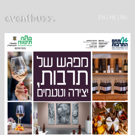
EN | HE | RU