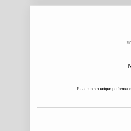
ות.
N
Please join
a unique performan