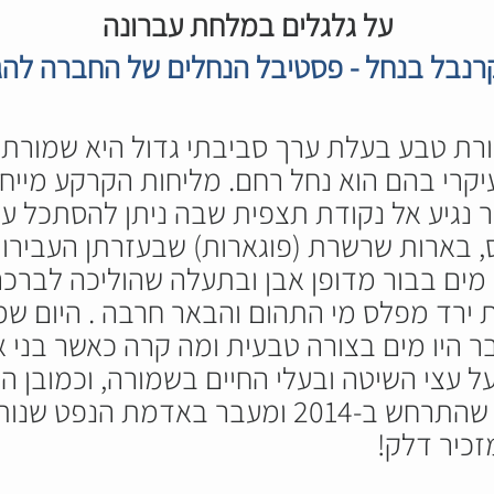
על גלגלים במלחת עברונה
נבל בנחל - פסטיבל הנחלים של החברה לה
ת טבע בעלת ערך סביבתי גדול היא שמורת ע
קרי בהם הוא נחל רחם. מליחות הקרקע מייח
ר נגיע אל נקודת תצפית שבה ניתן להסתכל על 
י המאה ה7-8 לפנה"ס, בארות שרשרת (פוגארות) שבעזרתן ה
ו מים בבור מדופן אבן ובתעלה שהוליכה לבר
ירד מפלס מי התהום והבאר חרבה . היום שמ
 היו מים בצורה טבעית ומה קרה כאשר בני
ל עצי השיטה ובעלי החיים בשמורה, וכמובן 
שמורת עברונה לאחר אסון הנפט שהתרחש ב-2014
זכיר דלק!