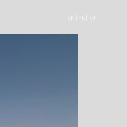
EN | HE | RU