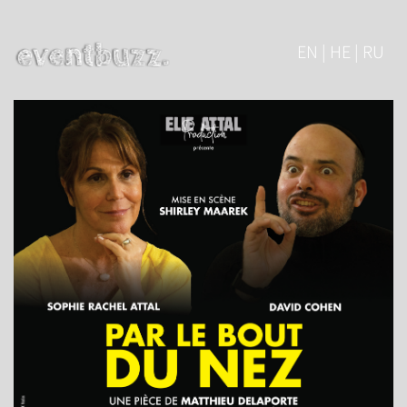
EN | HE | RU