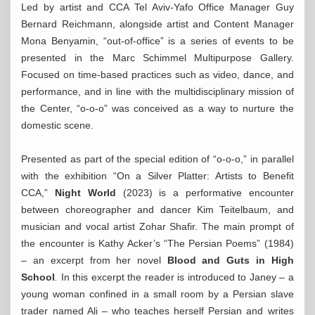
Led by artist and CCA Tel Aviv-Yafo Office Manager Guy
Bernard Reichmann, alongside artist and Content Manager
Mona Benyamin, “out-of-office” is a series of events to be
presented in the Marc Schimmel Multipurpose Gallery.
Focused on time-based practices such as video, dance, and
performance, and in line with the multidisciplinary mission of
the Center, “o-o-o” was conceived as a way to nurture the
domestic scene.
Presented as part of the special edition of “o-o-o,” in parallel
with the exhibition “On a Silver Platter: Artists to Benefit
CCA,”
Night World
(2023) is a performative encounter
between choreographer and dancer Kim Teitelbaum, and
musician and vocal artist Zohar Shafir. The main prompt of
the encounter is Kathy Acker’s “The Persian Poems” (1984)
– an excerpt from her novel
Blood and Guts in High
School
.
In this excerpt the reader is introduced to Janey – a
young woman confined in a small room by a Persian slave
trader named Ali – who teaches herself Persian and writes