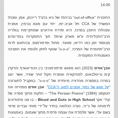
14:00
התוכנית "out-of-office" בניהולו של גיא ברנרד רייכמן, אמן ומנהל
המשרד של CCA תל אביב-יפו, יחד עם מונא בנימין, אמנית
ומנהלת התוכן במרכז, היא סדרת אירועים שמתקיימת בגלריה
הרב־התכליתית ע"ש מארק שימל. תוך התמקדות במדיומים
מבוססי זמן כמו וידיאו, סאונד, מחול ופרפורמנס, ובהתאם לרוח
הרב־תחומית של המרכז, "o-o-o" שואף לחזק ולטפח את הסצינה
האמנותית המקומית.
אבן־אודם
(2023) הוא מפגש פרפורמטיבי בין הכוריאוגרף והרקדן
קימ טייטלבאום, למוזיקאית ואמנית הקול זוהר שפיר, אשר יוצג
במרכז במסגרת מהדורה מיוחדת של "o-o-o", במקביל לתערוכה
"
על מגש של כסף: אמנים למען ה־CCA
".
אבן אודם
ממחיזה את
הטקסט The Persian Poems" (1984)" – הלקוח מתוך ספרה של
קת'י אקר
Blood and Guts in High School
– בו אנו מתוודעים
לדמותה של ג'ייני, נערה הכלואה בחדר על־ידי סוחר עבדים פרסי
בשם עלי, אשר מלמדת את עצמה פרסית מתוך שעמום. באמצעות