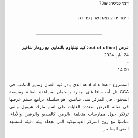
דמי כניסה: 70₪
דימוי יח"צ מאת שרון פדידה
___________________________
عرض |
out-of-office
:
كيم تيتلباوم بالتعاون مع زوهار شافير
24 أيار، 2024
-
14:00
المشروع «out-of-office» الذي بادر فيه الفنان ومدير المكتب في
CCA تل أبيب-يافا غاي برنارد رايخمان بمساعدة الفنانة ومنسقة
المحتوى في المركز منى بنيامين، هو سلسلة برامج سيتم عرضها
في صالة العرض متعددة الغايات على اسم مارك شيميل والتي
ترتكز حول ممارسات متعلقة بالزمن كالفيديو والرقص والأداء،
تماشيًا مع روح المركز الديناميكية التي تجعله بيئة دفيئة للمشهد
الفني المعاصر.