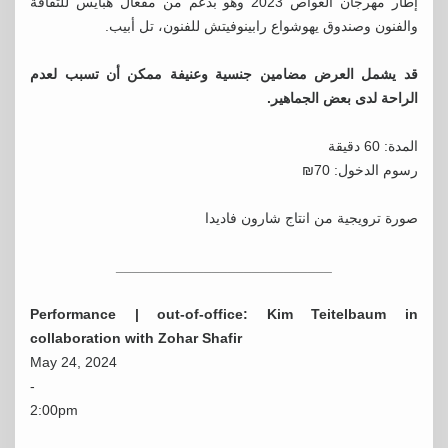
إطار مهرجان الغواص 2023 وهو بدعم من مفعال هبايس للثقافة
والفنون وصندوق يهوشواع رابينوفيتش للفنون، تل أبيب.
قد يشمل العرض مضامين جنسية وعنيفة ممكن أن تسبب لعدم
الراحة لدى بعض الجماهير.
المدة: 60 دقيقة
رسوم الدخول: 70₪
صورة ترويجية من انتاج شارون فاديدا
___________________________
Performance | out-of-office: Kim Teitelbaum in
collaboration with Zohar Shafir
May 24, 2024
-
2:00pm