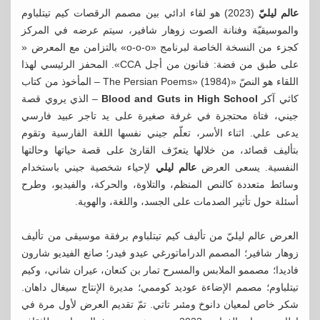
عالم ليليّ
(2023) هو لقاء ادائي بين مصمم الرقصات كيم تيتلباوم
والموسيقيّة وفنانة الصوت زوهار شافير، سيتم عرضه في المركز
كجزء من النسخة الخاصة لبرنامج «o-o-o» بالتزامن مع المعرض «
على طبق من فضة: فنانون من أجل CCA». المحفز الرئيسي لهذا
اللقاء هو النصّ «The Persian Poems» (1984) – المأخوذ من كتاب
كاثي آكر
Blood and Guts in High School
– الذي يروي قصة
جيني، فتاة محتجزة في غرفة صغيرة على يد تاجر عبيد فارسي
يدعى علي. اثناء الأسر، تعلّم جيني نفسها اللغة الفارسية وتقوم
بتأليف قصائد، من خلالها يتعرّف القارئ على قصة حياتها وحالتها
النفسية. يسعى العرض
عالم ليلي
لإحياء شخصية جيني باستخدام
وسائط متعددة كالنص المنظم، والتلاوة، والحركة، والفيديو، وطرح
أسئلة حول تأثير الصدمات على الجسد، واللغة، والهوية.
العرض عالم ليليّ من تأليف كيم تيتلباوم برفقة موسيقى من تأليف
زوهار شافير؛ المصمم الدراماتورغي عيدو فيدر؛ صانع الفيديو شارون
فاديدا؛ مصممو الملابس والمسرح تمار بن كنعان، عيران شاني، وكيم
تيتلباوم؛ مصمم الإضاءة عوديد كوممي؛ مديرة الإنتاج سيغال داهان.
شكر خاص لمعيان دانوخ ومئىر تاتي. تمّ تقديم العرض لأول مرة في