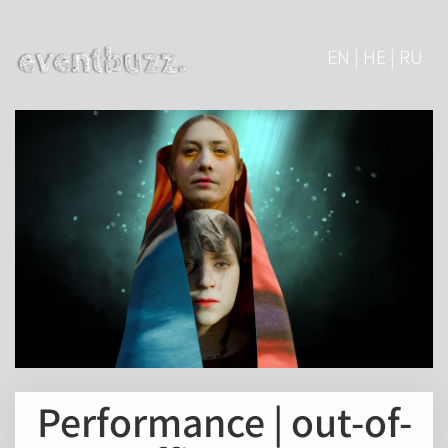
EN | HE | RU
Performance | out-of-