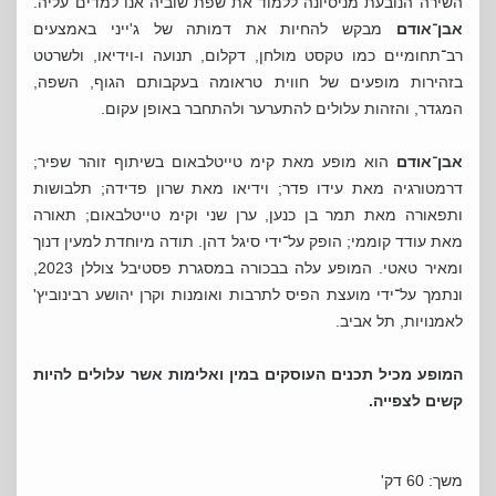
השירה הנובעת מניסיונה ללמוד את שפת שוביה אנו למדים עליה.
אבן־אודם
מבקש להחיות את דמותה של ג'ייני באמצעים
רב־תחומיים כמו טקסט מולחן, דקלום, תנועה ו-וידיאו, ולשרטט
בזהירות מופעים של חווית טראומה בעקבותם הגוף, השפה,
המגדר, והזהות עלולים להתערער ולהתחבר באופן עקום.
אבן־אודם
הוא מופע מאת קימ טייטלבאום בשיתוף זוהר שפיר;
דרמטורגיה מאת עידו פדר; וידיאו מאת שרון פדידה; תלבושות
ותפאורה מאת תמר בן כנען, ערן שני וקימ טייטלבאום; תאורה
מאת עודד קוממי; הופק על־ידי סיגל דהן. תודה מיוחדת למעין דנוך
ומאיר טאטי. המופע עלה בבכורה במסגרת פסטיבל צוללן 2023,
ונתמך על־ידי מועצת הפיס לתרבות ואומנות וקרן יהושע רבינוביץ'
לאמנויות, תל אביב.
המופע מכיל תכנים העוסקים במין ואלימות אשר עלולים להיות
קשים לצפייה.
משך: 60 דק'