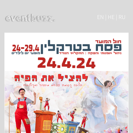
EN | HE | RU