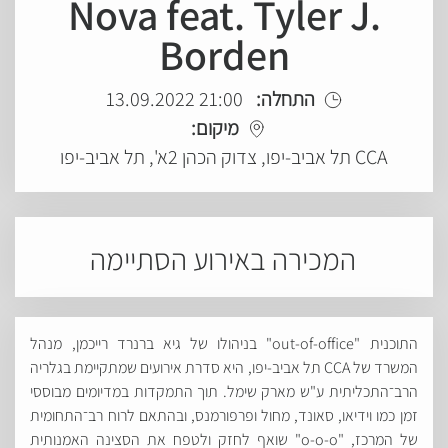
Nova feat. Tyler J.
Borden
התחלה:
21:00 13.09.2022
מיקום:
CCA תל אביב-יפו, צדוק הכהן 2א', תל אביב-יפו
המכירה באירוע הסתיימה
התוכנית "out-of-office" בניהולו של גיא ברנרד רייכמן, מנהל
המשרד של CCA תל אביב-יפו, היא סדרת אירועים שמתקיימת בגלריה
הרב־התכליתית ע"ש מארק שימל. תוך התמקדות במדיומים מבוססי
זמן כמו וידיאו, סאונד, מחול ופרפורמנס, ובהתאם לרוח רב־התחומית
של המרכז, "o-o-o" שואף לחזק ולטפח את הסצינה האמנותית