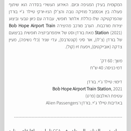
המקומית בעידן המגיפה וכיום. האירוע העשירי בסדרה הוא שיתוף
פעולה בין אנסמבל מוזיקה נובה והצ'לן הניו-יורקי טיילר ג'יי בורדן
שהפרקטיקה שלו כוללת אלתור חופשי, עבודה עם כיוון טבעי וביצוע
יצירות מורכבות. הערב מורכב מהיצירה
Hope Airport Train
Bob
Station
(2021) מאת בורדן וסט של אימפרוביזציה חופשית בביצועם
של בורדן (צ'לו), אור סיני (קונטרבס), עדי שניר (כלי נשיפה), מעיין
צדקה (אובייקטים), ויפעת זיו (קול).
משך: 60 דק'
דמי כניסה: 40 ש"ח
דימוי: טיילר ג'יי. בורדן
Bob Hope Airport Train Station
, 2021
עטיפת האלבום (פרט)
באדיבות טיילר ג'יי. בורדן ו־Alien Passengers
--------------------------------------------------------------------------
بمبادرة من الفنان والموظف في CCA تل ابيب-يافا غاي برنارد