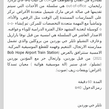
رايخمان، out-of-office هي سلسلة من الأحداث التي سيتم
تقديمها في صالة عرض مارك شيميل متعددة الأغراض. تركز
على الممارسات المستندة إلى الوقت مثل الرقص، والأداء،
وتماشياً مع المهمة متعددة التخصصات للمركز، تم إنشاء o-o-
o كوسيلة لتغذية المشهد خلال الفترة الدرامية للوباء وعواقبه.
الاصدار العاشر في السلسلة هي امسية من قبل نوفا باراريل
وعازف التشيلو تايلر جي بوردين من بروكلين والذي تشمل
ممارسته الارتجال، التنغيم وفهمه للقطع الموسيقية المركبة.
الامسية ستترافق بالعرض (
Bob Hope Airport Train Station
(2021 من قبل بوردين، وارتجال حر مع المؤدين بوردين
(تشيلو)، عدي سنير (الة موسيقية هوائية ) معيان تسدكا
(اغراض) ويفعات زيف (صوت).
المدة: 60 دقيقة
رمز الدخول: 40₪
تايلر جي بوردين