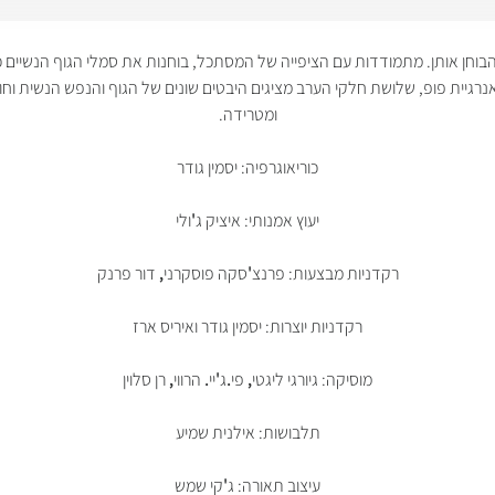
וחן אותן. מתמודדות עם הציפייה של המסתכל, בוחנות את סמלי הגוף הנשיים ככלי 
ואנרגיית פופ, שלושת חלקי הערב מציגים היבטים שונים של הגוף והנפש הנשית ו
ומטרידה.
כוריאוגרפיה: יסמין גודר
יעוץ אמנותי: איציק ג
'
ולי
רקדניות מבצעות: פרנצ
'
סקה פוסקרני
,
דור פרנק
רקדניות יוצרות: יסמין גודר ואיריס ארז
מוסיקה: גיורגי ליגטי
,
פי
.
ג
'
יי
.
הרווי
,
רן סלוין
תלבושות: אילנית שמיע
עיצוב תאורה: ג
'
קי שמש