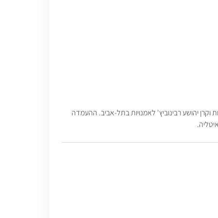
ס לתרבות ולאמנות וקרן יהושע רבינוביץ' לאמנויות בתל-אביב. ההעמדה