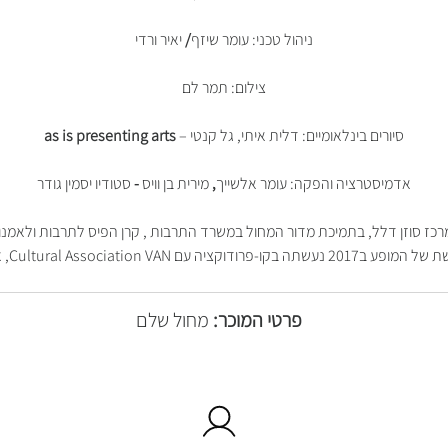
ניהול טכני: עומר שיזף
/
יאיר ורדי
צילום: תמר לם
סיורים בינלאומיים: דלית איתי, גל קנטי –
as is presenting arts
אדמיסטרציה והפקה: עומר אלשייך
,
מירית בן וויס
-
סטודיו יסמין גודר
 הוזמן במקור לפסטיבל "הרמת מסך" 2003, במרכז סוזן דלל, בתמיכת מדור המחול במשרד התרבות , קרן הפי
תה בקו-פרודוקציה עם Cultural Association VAN, איטליה.
פרטי המוכר:
מחול שלם