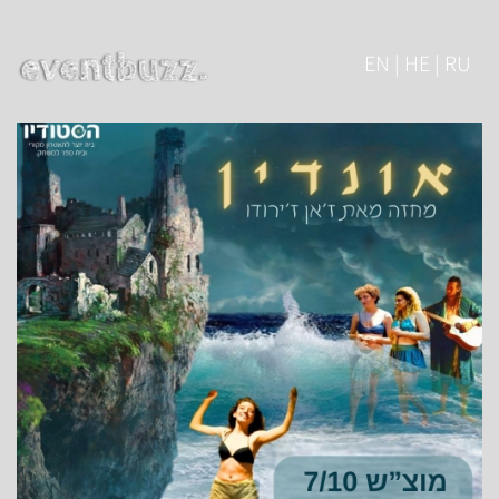
EN | HE | RU