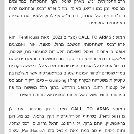
הרב־התכליתית ע"ש מארק שימל. תוך התמקדות במדיומים
מבוססי זמן כמו וידיאו, סאונד, מחול ופרפורמנס, ובהתאם לרוח
הרב־תחומית של המרכז, "o-o-o" שואף לחזק ולטפח את הסצינה
האמנותית המקומית.
המופע
CALL TO ARMS
(נוצר ב־2021) מאת PentHouss, הוא
פרפורמנס השתתפותי המשלב מחול, סאונד, אור, ואמצעים
אופטיים אחרים, ועוסק בשאלות הקשורות למנגנוני כוח, שליטה,
אי־שקט חברתי, והיחסים בין סוכני כוח ממשלתיים והאזרחים שהם
כביכול אמונים על הגנתם. הפרפורמנס מבוצע על ידי ששה רקדנים
במדי שוטרים לפיזור הפגנות שנעים בכוריאוגרפיה אשר משלבת בין
טקטיקות משטריות לבקרת קהל ו־krumping – סגנון ריקוד המבוסס
על קטטות רחוב. המופע מתרחש בתוך חלל משושה מחופה
במראות, היוצר אשליה של נוכחות המונית של כוחות חמושים.
המופע
CALL TO ARMS
מאת יונתן טריכטר ואנה לן
מ־PentHouss, בשיתוף הכוריאוגרפית אקין ברנאי, ובביצוע רונן
בראונשטיין, יותם ברוך, גל גורפונג, הראל גרז’וטיס, רכס יצחקי,
ותום ניסים. עיצוב במה מאת מיכאל סבו ו־PentHouss; עיצוב