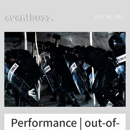
EN | HE | RU
Performance | out-of-