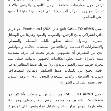
ترتكز حول ممارسات متعلقة بالزمن كالفيديو والرقص والأداء،
تماشيًا مع روح المركز الديناميكية التي تجعله بيئة دفيئة للمشهد
الفني المعاصر.
العمل
CALL TO ARMS
(انتج عام 2021) لـPentHouss، هو عرض
ادائي اشتراكي يدمج الرقص، والصوت، والضوء وغيرها من الوسائل
البصرية، ويتناول أسئلة تتعلق بآليات السلطة والسيطرة
والإضطرابات الاجتماعية، والعلاقة بين السلطات الحاكمة والمواطنين
الذي من المفترض أن يحمونهم. العرض يحدث في غرفة مسدسة
مليئة بالمرايا، حيث تخلق انعكاسات الجمهور اللانهائية جيشًا، بينما
يتحرك حولهم ستة راقصون يرتدون زيّ شرطة ضبط المظاهرات في
رقصة تجمع بين تكتيكات ضبط الجماهير وتفريق المظاهرات،
وتدريبات الشرطة، وكذلك تستخدم الـkrumping – وهو أسلوب
رقص يعتمد على قتال الشوارع.
العمل
CALL TO ARMS
من انتاج يونتان تريختر وآنا لان من
PentHouss، بالتعاون مع مصمم الرقص إيكين برناي، ومن أداء
يوتام باروخ، رونين براونشطاين، هارئيل غراجوتيس، غاي غورفونغ،