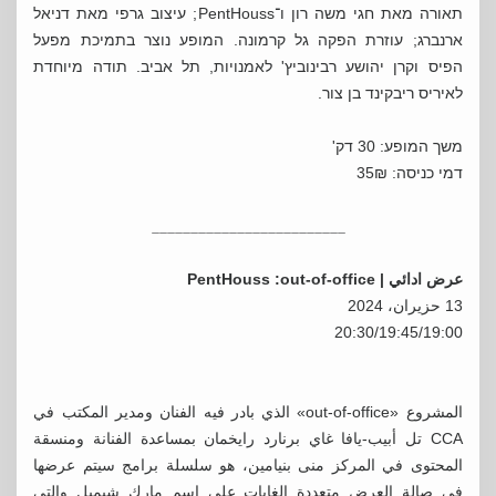
תאורה מאת חגי משה רון ו־PentHouss; עיצוב גרפי מאת דניאל
ארנברג; עוזרת הפקה גל קרמונה. המופע נוצר בתמיכת מפעל
הפיס וקרן יהושע רבינוביץ' לאמנויות, תל אביב. תודה מיוחדת
לאיריס ריבקינד בן צור.
משך המופע: 30 דק'
דמי כניסה: 35₪
_________________________
عرض ادائي |
PentHouss :out-of-office
13 حزيران، 2024
20:30/19:45/19:00
المشروع «out-of-office» الذي بادر فيه الفنان ومدير المكتب في
CCA تل أبيب-يافا غاي برنارد رايخمان بمساعدة الفنانة ومنسقة
المحتوى في المركز منى بنيامين، هو سلسلة برامج سيتم عرضها
في صالة العرض متعددة الغايات على اسم مارك شيميل والتي