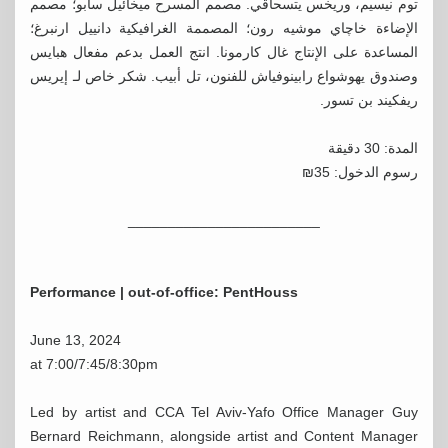
توم نيسيم، وريخس يتسحاقي. مصمم المسرح ميخائيل سابو؛ مصمم
الإضاءة خاچاي موشيه رون؛ المصممة الغرافيكية دانييل ارنبرغ؛
المساعدة على الإنتاج غال كارمونا. انتج العمل بدعم مفعال هبايس
وصندوق يهوشواع رابينوفياش للفنون، تل أبيب. شكر خاص لـ إيريس
ريفكيند بن تسور.
المدة: 30 دقيقة
رسوم الدخول: 35₪
________________________
Performance | out-of-office: PentHouss
June 13, 2024
at 7:00/7:45/8:30pm
Led by artist and CCA Tel Aviv-Yafo Office Manager Guy
Bernard Reichmann, alongside artist and Content Manager