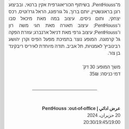
מ־PentHouss, בשיתוף הכוריאוגרפית אקין ברנאי, ובביצוע
רונן בראונשטיין, יותם ברוך, גל גורפונג, הראל גרז’וטיס, רכס
יצחקי, ותום ניסים. עיצוב במה מאת מיכאל סבו
ו־PentHouss; עיצוב תאורה מאת חגי משה רון
ו־PentHouss; עיצוב גרפי מאת דניאל ארנברג; עוזרת הפקה
גל קרמונה. המופע נוצר בתמיכת מפעל הפיס וקרן יהושע
רבינוביץ' לאמנויות, תל אביב. תודה מיוחדת לאיריס ריבקינד
בן צור.
משך המופע: 30 דק'
דמי כניסה: 35₪
_________________________
عرض ادائي |
PentHouss :out-of-office
20 حزيران، 2024
20:30/19:45/19:00