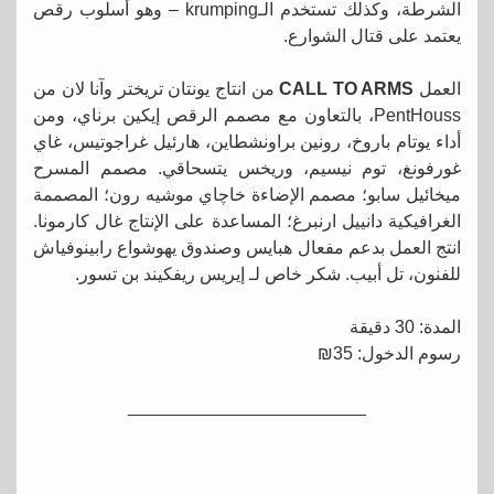
الشرطة، وكذلك تستخدم الـkrumping – وهو أسلوب رقص
يعتمد على قتال الشوارع.
العمل
CALL TO ARMS
من انتاج يونتان تريختر وآنا لان من
PentHouss، بالتعاون مع مصمم الرقص إيكين برناي، ومن
أداء يوتام باروخ، رونين براونشطاين، هارئيل غراجوتيس، غاي
غورفونغ، توم نيسيم، وريخس يتسحاقي. مصمم المسرح
ميخائيل سابو؛ مصمم الإضاءة خاچاي موشيه رون؛ المصممة
الغرافيكية دانييل ارنبرغ؛ المساعدة على الإنتاج غال كارمونا.
انتج العمل بدعم مفعال هبايس وصندوق يهوشواع رابينوفياش
للفنون، تل أبيب. شكر خاص لـ إيريس ريفكيند بن تسور.
المدة: 30 دقيقة
رسوم الدخول: 35₪
________________________