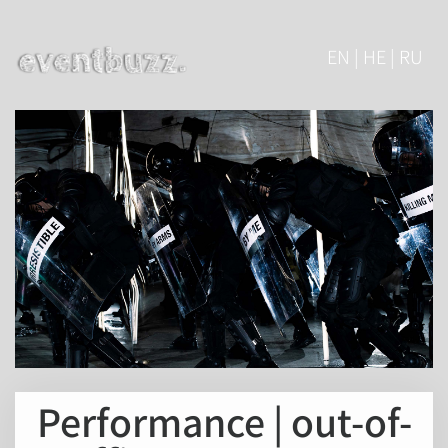
EN | HE | RU
Performance | out-of-