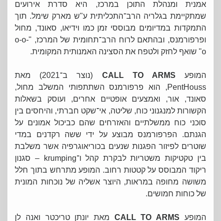
אמנית ומנהלת התוכן במרכז, היא סדרת אירועים
שמתקיימת בגלריה הרב־התכליתית ע"ש מארק שימל. תוך
התמקדות במדיומים מבוססי זמן כמו וידיאו, סאונד, מחול
ופרפורמנס, ובהתאם לרוח הרב־תחומית של המרכז, "o-o-
o" שואף לחזק ולטפח את הסצינה האמנותית המקומית.
המופע
CALL TO ARMS
(נוצר ב־2021) מאת
PentHouss, הוא פרפורמנס השתתפותי המשלב מחול,
סאונד, אור, ואמצעים אופטיים אחרים, ועוסק בשאלות
הקשורות למנגנוני כוח, שליטה, אי־שקט חברתי, והיחסים בין
סוכני כוח ממשלתיים והאזרחים שהם כביכול אמונים על
הגנתם. הפרפורמנס מבוצע על ידי ששה רקדנים במדי
שוטרים לפיזור הפגנות שנעים בכוריאוגרפיה אשר משלבת
בין טקטיקות משטריות לבקרת קהל ו־krumping – סגנון
ריקוד המבוסס על קטטות רחוב. המופע מתרחש בתוך חלל
משושה מחופה במראות, היוצר אשליה של נוכחות המונית
של כוחות חמושים.
המופע
CALL TO ARMS
מאת יונתן טריכטר ואנה לן