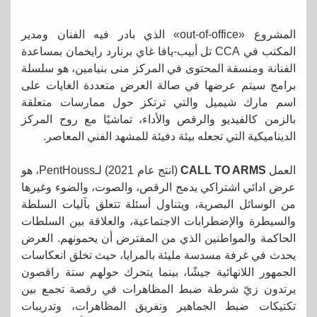
المشروع «out-of-office» الذي بادر فيه الفنان ومدير
المكتب في CCA تل أبيب-يافا غاي برنارد رايخمان بمساعدة
الفنانة ومنسقة المحتوى في المركز منى بنيامين، هو سلسلة
برامج سيتم عرضها في صالة العرض متعددة الغايات على
اسم مارك شيميل والتي ترتكز حول ممارسات متعلقة
بالزمن كالفيديو والرقص والأداء، تماشيًا مع روح المركز
الديناميكية التي تجعله بيئة دفيئة للمشهد الفني المعاصر.
العمل
CALL TO ARMS
(انتج عام 2021) لـPentHouss، هو
عرض ادائي اشتراكي يدمج الرقص، والصوت، والضوء وغيرها
من الوسائل البصرية، ويتناول أسئلة تتعلق بآليات السلطة
والسيطرة والإضطرابات الاجتماعية، والعلاقة بين السلطات
الحاكمة والمواطنين الذي من المفترض أن يحمونهم. العرض
يحدث في غرفة مسدسة مليئة بالمرايا، حيث تخلق انعكاسات
الجمهور اللانهائية جيشًا، بينما يتحرك حولهم ستة راقصون
يرتدون زيّ شرطة ضبط المظاهرات في رقصة تجمع بين
تكتيكات ضبط الجماهير وتفريق المظاهرات، وتدريبات