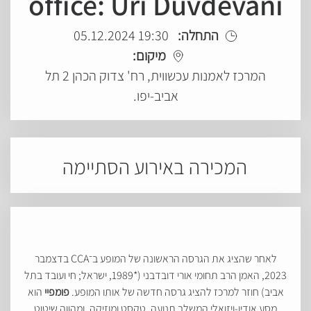
office: Uri Duvdevani
התחלה:
19:30 05.12.2024
מיקום:
המרכז לאמנות עכשווית, רח' צדוק הכהן 2 תל
אביב-יפו.
המכירה באירוע הסתיימה
לאחר שהציג את הגרסה הראשונה של המופע ב־CCA בדצמבר
2023, האמן הרב תחומי אורי דובדבני (*1989, ישראל; חי ועובד בתל
אביב) חוזר למרכז להציג גרסה חדשה של אותו המופע.
פומפיי
הוא
מסע אודיו-ויזואלי המשלב תנועה, טקסט ומוזיקה, ומהווה שיטוט