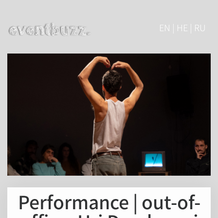
EN | HE | RU
Performance | out-of-