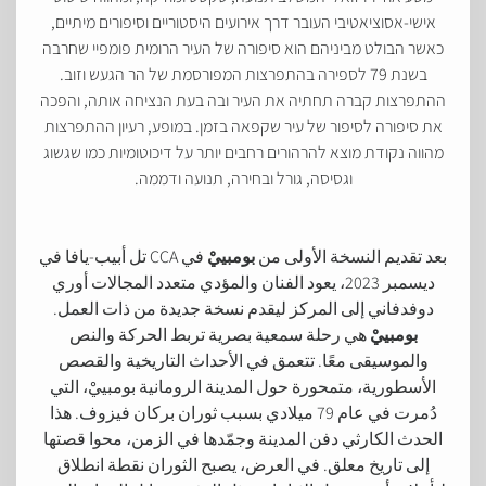
אישי-אסוציאטיבי העובר דרך אירועים היסטוריים וסיפורים מיתיים,
כאשר הבולט מביניהם הוא סיפורה של העיר הרומית פומפיי שחרבה
בשנת 79 לספירה בהתפרצות המפורסמת של הר הגעש וזוב.
ההתפרצות קברה תחתיה את העיר ובה בעת הנציחה אותה, והפכה
את סיפורה לסיפור של עיר שקפאה בזמן. במופע, רעיון ההתפרצות
מהווה נקודת מוצא להרהורים רחבים יותר על דיכוטומיות כמו שגשוג
וגסיסה, גורל ובחירה, תנועה ודממה.
بعد تقديم النسخة الأولى من
بومبييْ
في CCA تل أبيب-يافا في
ديسمبر 2023، يعود الفنان والمؤدي متعدد المجالات أوري
دوفدفاني إلى المركز ليقدم نسخة جديدة من ذات العمل.
بومبييْ
هي رحلة سمعية بصرية تربط الحركة والنص
والموسيقى معًا. تتعمق في الأحداث التاريخية والقصص
الأسطورية، متمحورة حول المدينة الرومانية بومبييْ، التي
دُمرت في عام 79 ميلادي بسبب ثوران بركان فيزوف. هذا
الحدث الكارثي دفن المدينة وجمّدها في الزمن، محوا قصتها
إلى تاريخ معلق. في العرض، يصبح الثوران نقطة انطلاق