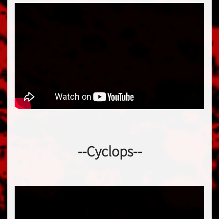
--Cyclops--