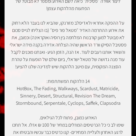
ליצור אווירה ״פסיכית״ כיאה לשם האירוע ומספר לא מבוטל של
הפתעות מהלהקות עצמן!
על ההפקה אחראי ולאדיסלב מזורנקו, שהביא לנו בעבר הלא רחוק
את אירוע ההתרמה האדיר ״מטאל פור פיס״ (בו הצליחו לגייס סכום
לא מבוטל למען קורבנות המלחמה בין רוסיה ואוקראינה) וכמובן, את
פסטיבל הסייקו וורד הראשון שהיה הצלחה אדירה בקנה מידה ישראלי
והשאיר אותנו רעבים לעוד. אז הנה, הזמן הגיע- ואנחנו מוכנים לקבל
עוד מנה גדושה של מטאל ישראלי, ביום שלם של הופעות על טהרת
הסצנה המקומית, עם מיטב הלהקות שיש למדינה שלנו להציע!
14 הלהקות המשתתפות:
‏HotBox, The Fading, Walkways, Scardust, Matricide,
Sinnery, Desert, Structural, Revision The Dream,
Stormbound, Serpentale, Cyclops, Saffek, Clapsodra
האירוע כמובן, פתוח לכל הגילאים.
שימו לב כי כל הכרטיסים המוזלים במחיר של 100 ₪ אזלו. אל תחכו
לרגע האחרון ולעליית המחירים- קנו כרטיס כבר עכשיו והבטיחו את