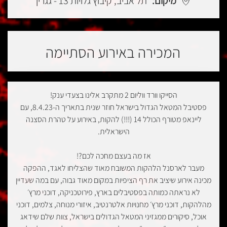
מיקום:
תל אביב, קיבוץ גלויות 13 - גגרין
המכירה באירוע הסתיימה
הסייקו וורד ווליום 2 מתקרב אלינו בצעדי ענק!
פסטיבל המטאל הגדול בישראל חוזר שנית בתאריך ה-8.4.23, עם
ליינאפ מטורף הכולל 14 (!!!) להקות, באירוע על טהרת הסצנה
הישראלית.
אז מה בעצם מחכה לכם?!
מעבר לארסנל הלהקות המשובח מאוד שהצליחו לאגד, ההפקה
מכינה אירוע שיציב את רף הציפיות במקום מאוד גבוה, עם במה שעדיין
לא נראתה כמותה בפסטיבלים בארץ, פירוטכניקה, דוכני מרץ׳
מהלהקות, דוכני מרץ׳ מחנויות אלטרנטיב, איזורי מנוחה, צלמים, דוכני
אוכל, סיקורים ממגזיני המטאל הגדולים בישראל, צוות שלם שידאג