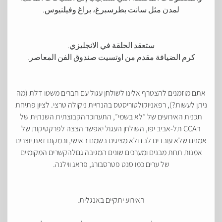
لمدن مثل سانت بطرسبرغ، براغ وفيلنيوس.
ستعقد الحلقة في الانجليزي.
كرم الضيافة مقدم من اوتسيت صندوق الفن المعاصر.
אתם מוזמנים להצטרף אלינו לשולחן עגול עם חברים משטו דלת (מה
ניתן לעשות?), רפאניוקולטוריסטס בהנחיית ניקולה טרצי. לציון פתיחת
תכנית האירועים של ״לא בשמי״, התערוכההקבוצתית השנתית של
הCCA תל-אביב יפו, השולחן העגול יאפשר הצצה לפרקטיקות של
אמנים שלא עובדים לבדולא מציגים בשמם האישי, ובמקום זאת יוצרים
אמנות תחת מבנים ומערכים שונים המגיבה גםלהקשרים המקומיים
של ערים כמו סנט פטרסבורג, פראג ווילנה.
האירוע יתקיים באנגלית.