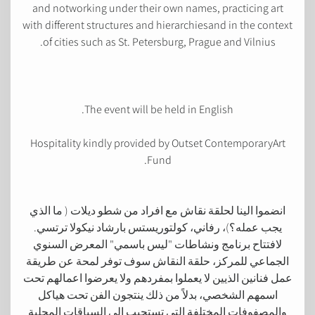
and notworking under their own names, practicing art
with different structures and hierarchiesand in the context
of cities such as St. Petersburg, Prague and Vilnius.
The event will be held in English.
Hospitality kindly provided by Outset ContemporaryArt
Fund.
انضموا الينا لحلقة نقاش مع افراد من شطو ديلات ( ما الذي
يجب عمله؟)، رفاني، كولتوريستس بارشاد نيكولا ترتسي.
لافتتاح برنامج ونشاطات "ليس باسمي" المعرض السنوي
الجماعي للمركز، حلقة النقاش سوف توفر لمحة عن طريقة
عمل فنانين الذيين لا يعملوا بمفردهم ولا يعرضوا اعمالهم تحت
اسمهم الشخصي، بدلاً من ذلك ينتجون الفن تحت هياكل
والمصفوفات المختلفة التي تستجيب إلى السياقات المحلية