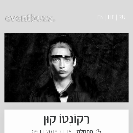
EN | HE | RU
רַקוֹנְטוֹ קוּן
התחלה:
21:15 09.11.2019