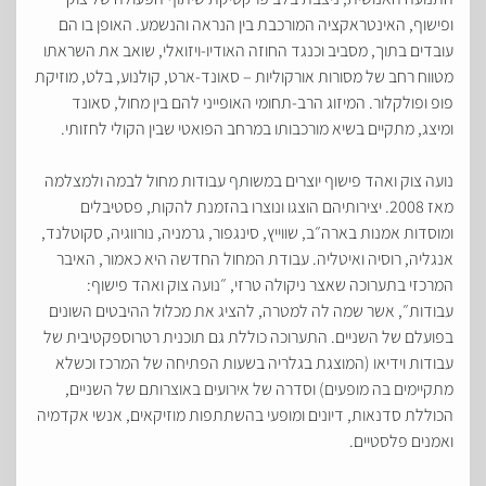
ופישוף
,
האינטראקציה המורכבת בין הנראה והנשמע
.
האופן בו הם
עובדים בתוך
,
מסביב וכנגד החוזה האודיו
-
ויזואלי
,
שואב את השראתו
מטווח רחב של מסורות אורקוליות
–
סאונד
-
ארט
,
קולנוע
,
בלט
,
מוזיקת
פופ ופולקלור
.
המיזוג הרב
-
תחומי האופייני להם בין מחול
,
סאונד
ומיצג
,
מתקיים בשיא מורכבותו במרחב הפואטי שבין הקולי לחזותי
.
נועה צוק ואהד פישוף יוצרים במשותף עבודות מחול לבמה ולמצלמה
מאז
2008.
יצירותיהם הוצגו ונוצרו בהזמנת להקות
,
פסטיבלים
ומוסדות אמנות בארה״ב
,
שווייץ
,
סינגפור
,
גרמניה
,
נורווגיה
,
סקוטלנד
,
אנגליה
,
רוסיה ואיטליה
.
עבודת המחול החדשה היא כאמור
,
האיבר
המרכזי בתערוכה שאצר ניקולה טרזי
,
״נועה צוק ואהד פישוף
:
עבודות״
,
אשר שמה לה למטרה
,
להציג את מכלול ההיבטים השונים
בפועלם של השניים
.
התערוכה כוללת גם תוכנית רטרוספקטיבית של
עבודות וידיאו
(
המוצגת בגלריה בשעות הפתיחה של המרכז וכשלא
מתקיימים בה מופעים
)
וסדרה של אירועים באוצרותם של השניים
,
הכוללת סדנאות
,
דיונים ומופעי בהשתתפות מוזיקאים
,
אנשי אקדמיה
ואמנים פלסטיים
.