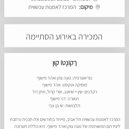
מיקום:
המרכז לאמנות עכשווית
המכירה באירוע הסתיימה
רַקוֹנְטוֹ קוּן
כוריאוגרפיה
:
נועה צוק ואהד פישוף
מוסיקה וטקסט
:
אהד פישוף
רקדנים
:
שין
-
יי שיאנג
,
אורי קרול
,
מתן דוד
תאורה
:
דני פישוף
תלבושות
:
שי בן
-
צבי
המרכז לאמנות עכשווית תל
אביב
,
מייחד בחודשים אלו תכנית נרחבת
ליצירתם המשותפת של נועה צוק ואהד פישוף
.
היא כוללת תערוכה