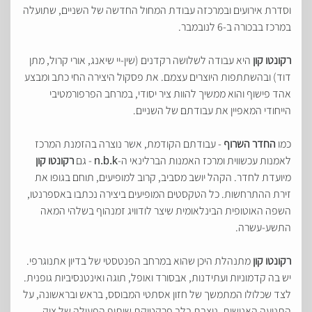
וסדרת אירועים ובמרכזה עבודת המחול החדשה של השניים
,
שתועלה
במרכז בבכורה ב
-6
לנובמבר
.
רקונטו קון
היא עבודה לשלושה רקדנים
(
שין
-
יי שיאנג
,
אורי קרול
,
מתן
דוד
)
ובהשתתפות היוצרים עצמם
.
את פסקול היצירה החי כתב ומבצע
אהד פישוף והוא ממשיך להוות ציר יסודי
,
במרחב הפרפורמטיבי
הייחודי המאפיין את עבודתם של השניים
.
כמו
החדר השרוף
-
עבודתם הקודמת
,
אשר נוצרה בהזמנת המרכז
לאמנות עכשווית ומרכז האמנות הברלינאי ה
-
-
גם
רקונטו קון
n.b.k
מיועדת לחדר
.
הקהל יושב מסביב
,
קרוב למופיעים
,
תוחם בגופו את
זירת ההתרחשות
.
כל הטקסטים המופיעים ביצירה נכתבו באספרנטו
,
השפה האוטופית הבינלאומית שיצר לודוויג זמנהוף בשלהי המאה
התשע
-
עשרה
.
רקונטו קון
מתנהלת היכן שהוא במרחב הפנטסטי של בדיון אתנוגרפי
.
יש בה קדמוניות ועתידנות
,
אבסורד ואופל
,
תוגה ואינטנסיביות גופנית
.
לצד שכלולו המתמשך של חזון אסתטי המבוסס
,
בראש ובראשונה
,
על
התנועה האנושית
,
ניצבת בלב פרקטיקת שיתוף הפעולה של צוק