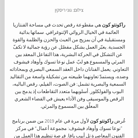
צילום: גוני ריסקין
راكونتو كون
هي مقطوعة رقص تحدث في مساحة الفنتازيا
العائمة في الخيال الروائي الإثنوغرافي. سماتها بدائية
ومستقبلية في آن بمزيج من العبث والحزن والظلمة والقوة
الجسدية. يعبّر العمل بشكل مفصّل عن رؤية جمالية لا تكفّ
عن التشكل في الحركة البشرية، هذا التفاعل المعقد بين
المرئي والمسموع هو لبّ عمل نوعا تسوك وأوهاد فيشوف
التعاوني. يعمل الفنانان داخل العقد السمعي البصري وبمحاذاته
وضده، ويستمدّ تعاونهما طبيعته من تشكيلة واسعة من التقاليد
السمعية والبصرية تشمل: فن الصوت، الفيلم، رقص الباليه،
البوب والفولكلور. أسلوبهما متعدد التقاطعات إذ يدمج بين
الرقص والموسيقى وفن الأداء يعيش في الفضاء الشعري
المعلّق بين المسموع والمرئي.
عُرض
راكونتو كون
لأول مرة في عام 2019 من ضمن برنامج
”نوعا تسوك وأوهاد فيشوف: مجموعة أعمال“ في مركز
الفنون المعاصرة تل أبيب يافا. فرصة تنظيم هذا العمل من