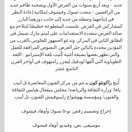
جديد – وبعد أربع سنوات من العرض الأول وبصحبة طاقم جديد
من الراقصين – منحت تسوك وفيشوف إمكانية إعادة النظر
في إنتاجهما وصقله من جديد إلى جانب دورهما البارز
كمشاركين في العرض. صُممت المقطوعة خصّيصًا لتتلاءم مع
صالة العرض متعددة الاستخدامات على اسم مارك شيمل في
الطابق الثاني في المركز، وتدعو الجمهور للجلوس بالقرب من
المؤدين محددة بالتالي حيّز العرض. النصوص المرافقة للعمل
والتي تظهر بعضها بصيغة أغنية كُتبت بلغة الإسبرانتو – اللغة
الطوباوية التي ألّفها لودفيك ليجزر زامنهوف في أواخر القرن
التاسع عشر.
أُنتج
راكونتو كون
بدعم من مركز الفنون المعاصرة تل أبيب
يافا؛ وزارة الثقافة والرياضة؛ مجلس ميفعال هبايس للثقافة
والفنون؛ ومؤسسة يهوشواع رابينوفيتش للفنون، تل أبيب.
إخراج وتصميم رقص: نوعا تسوك وأوهاد فيشوف
موسيقى، نص، وفيديو: أوهاد فيشوف