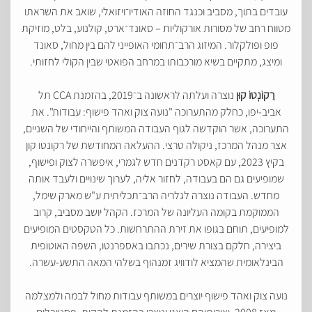
עובדים בתוך, מסביב וכנגד החוזה האודיו־ויזואלי, שואב את השראתו
מטווח רחב של מסורות אורקוליות – סאונד־ארט, קולנוע, בלט, מוזיקת
פופ ופולקלור. המיזוג הרב־תחומי האופייני להם בין מחול, סאונד
ומיצג, מתקיים בשיא מורכבותו במרחב הפואטי שבין הקולי לחזותי.
רַקוֹנְטוֹ קוּן
נוצרה ועלתה לראשונה ב־2019, בהזמנת CCA תל
אביב-יפו, כחלק מהתערוכה "נועה צוק ואהד פישוף: עבודות". את
התערוכה, אשר הוקדשה לגוף העבודה המשותף והייחודי של השניים,
אצר מנהל המרכז, ניקולה טרצי. ההעלאה המחודשת של רקונטו קון
בקיץ 2023, עם קאסט רקדנים חדש לגמרי, איפשרה לצוק ופישוף,
שמופיעים גם הם בעבודה, לחזור אליה, לערוך שינויים ולעבד אותה
מחדש. העבודה נוצרה לגלריה הרב־תכליתית ע"ש מארק שימל,
הממוקמת בקומה העליונה של המרכז. הקהל יושב מסביב, קרוב
למופיעים, תוחם בגופו את זירת ההתרחשות. כל הטקסטים המופיעים
ביצירה, חלקם בצורת שירים, נכתבו באספרנטו, השפה האוטופית
הבינלאומית שהמציא לודוויג זמנהוף בשלהי המאה התשע-עשרה.
נועה צוק ואהד פישוף יוצרים במשותף עבודות מחול לבמה ולמצלמה