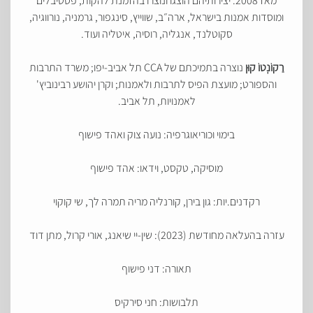
מאז 2008. יצירותיהם הוצגו ונוצרו בהזמנת להקות, פסטיבלים
ומוסדות אמנות בישראל, ארה״ב, שווייץ, סינגפור, גרמניה, נורווגיה,
סקוטלנד, אנגליה, רוסיה, איטליה ועוד.
רַקוֹנְטוֹ קוּן
נוצרה בתמיכתם של CCA תל אביב-יפו; משרד התרבות
והספורט; מועצת הפיס לתרבות ולאמנות; וקרן יהושע רבינוביץ'
לאמנויות, תל אביב.
בימוי וכוריאוגרפיה: נועה צוק ואהד פישוף
מוסיקה, טקסט, וידאו: אהד פישוף
רקדנים.יות: גון בירן, קורנליה מריה תמרה לך, שי קוקוי
עזרה בהעלאה מחודשת (2023): שין-יי שיאנג, אורי קרול, מתן דוד
תאורה: דני פישוף
תלבושות: חני סירקיס