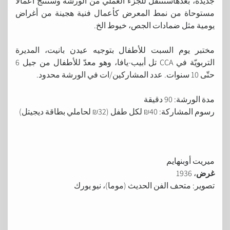
جديدة، بعدهاسننتقل للجزء العملي من الورشة وسننتج اعمالًا
مستوحاة من نمط المعرض كأعمال فنية هجينة من أغراض
يومية مثل ضمادات الجص، خيوط الخ.
مختبر يوم السبت للأطفال بتوجيه عيدن بانيت، المديرة
التربويّة في CCA تل أبيب-يافا، وهو معدّ للأطفال من جيل 6
حتّى 10 سنوات. عدد المشاركين/ات في الورشة محدود.
مدة الورشة: 90 دقيقة
رسوم المشاركة: 40₪ لكل طفل (32₪ لحاملي بطاقة ديجيتل)
ميريت أوبنهايم
غرض
، 1936
تصوير: متحف الفن الحديث (موما)، نيو يورك