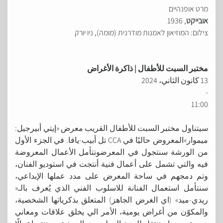
מרט אופנהיים
אובייקט
, 1936
צילום: המוזיאון לאמנות מודרנית (מומה), ניו יורק
مختبر السبت للأطفال | ذاكرة الأغراض
13 كانون الثاني، 2024
-
11:00
سيتناول مختبر السبت للأطفال القريب معرض «إيتي أبيرجيل:
ميموار»المعروض حاليًا في CCA تل أبيب-يافا. في الجزء الأول
من الورشة سنتجول في المعرضونتأمل الأعمال المعروضة
فيه والتي تشمل على أعمال فنية أنتجت في استوديو الفنان،
وتم دمجهم في ساحة المعرض على مدد عملها الإبداعي،
سنتأمل استعمال الفنانة للاسلوب الفني الذي يُعرف بالـ«
ريدي-ميد» (اي الغرض الجاهز) المتعلق بذكرياتها الشخصية،
والمكوّن من أغراض يومية، الأمر الي يخلق علاقات ومعاني