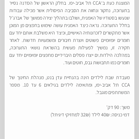
המוצגת כעת ב־CCA תל אביב-יפו. בחלק הראשון של הסדנה נסייר
בתערוכה, נחקור ונחווה את הסביבה הפיסולית אשר מכילה עבודות
שנעשו בסטודיו של האמנית, ושולבו בתהליך יצירה ממושך של אברג'ל
בחלל התערוכה. נראה כיצד האמנית עושה שימוש בחפצים מן המוכן
אשר מתקשרים לזכרונותיה האישיים, וכיצד היא משלבת אותם יחד עם
חומרים יומיומיים פשוטים ויוצרת חיבורים ומשמעויות חדשות. לאחר
חקירה זו, נמשיך לפעילות מעשית בהשראת נושאי התערוכה,
במהלכה הילדות.ים ייצרו פסלים היברידיים מחפצים יומיומיים יחד עם
חומרים כמו תחבושות גבס, חוטים ועוד.
מעבדת שבת לילדים הינה בהנחיית עדן בנט, מנהלת החינוך של
CCA תל אביב-יפו, ומתאימה לילדים בגילאים 6 עד 10. מספר
המשתתפים מוגבל.
משך: 90 דק'
דמי כניסה: 40₪ לילד (32₪ למחזיקי דיגיתל)