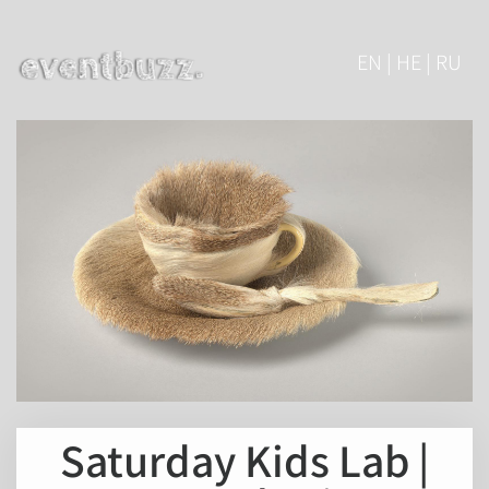
EN | HE | RU
Saturday Kids Lab |