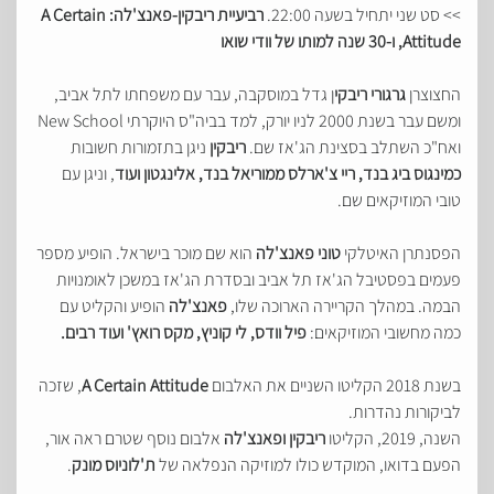
>> סט שני יתחיל בשעה 22:00.
רביעיית ריבקין-פאנצ'לה: A Certain
Attitude, ו-30 שנה למותו של וודי שואו
החצוצרן
גרגורי ריבקי
ן גדל במוסקבה, עבר עם משפחתו לתל אביב,
ומשם עבר בשנת 2000 לניו יורק, למד בביה"ס היוקרתי New School
ואח"כ השתלב בסצינת הג'אז שם.
ריבקין
ניגן בתזמורות חשובות
כמינגוס ביג בנד, ריי צ'ארלס ממוריאל בנד, אלינגטון ועוד
, וניגן עם
טובי המוזיקאים שם.
הפסנתרן האיטלקי
טוני פאנצ'לה
הוא שם מוכר בישראל. הופיע מספר
פעמים בפסטיבל הג'אז תל אביב ובסדרת הג'אז במשכן לאומנויות
הבמה. במהלך הקריירה הארוכה שלו,
פאנצ'לה
הופיע והקליט עם
כמה מחשובי המוזיקאים:
פיל וודס, לי קוניץ, מקס רואץ' ועוד רבים.
בשנת 2018 הקליטו השניים את האלבום
A Certain Attitude
, שזכה
לביקורות נהדרות.
השנה, 2019, הקליטו
ריבקין ופאנצ'לה
אלבום נוסף שטרם ראה אור,
הפעם בדואו, המוקדש כולו למוזיקה הנפלאה של
ת'לוניוס מונק
.