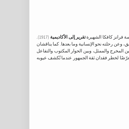
 فرانز كافكا الشهيرة
تقرير إلى الأكاديمية
(1917).
 وعن رحلته نحو الإنسانية وما بعدها. كما يناقشان
ن المخرج والممثل، وبين الحوار المكتوب والتفاعل
رّضًا لخطر فقدان ثقة الجمهور عندما تُكشف عيوبه