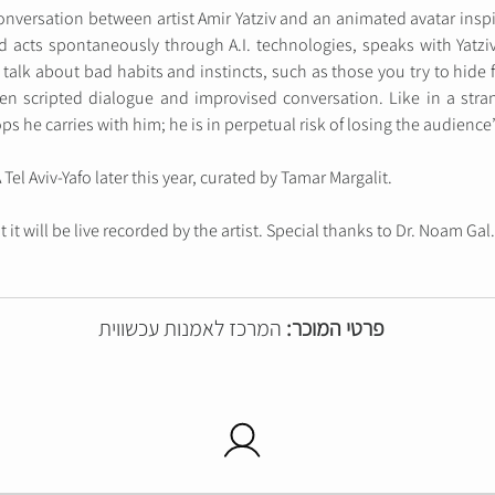
 conversation between artist Amir Yatziv and an animated avatar insp
d acts spontaneously through A.I. technologies, speaks with Yatzi
k about bad habits and instincts, such as those you try to hide fro
en scripted dialogue and improvised conversation. Like in a str
s he carries with him; he is in perpetual risk of losing the audienc
 Tel Aviv-Yafo later this year, curated by Tamar Margalit.
 it will be live recorded by the artist. Special thanks to Dr. Noam Gal.
פרטי המוכר:
המרכז לאמנות עכשווית