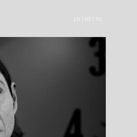
EN | HE | RU