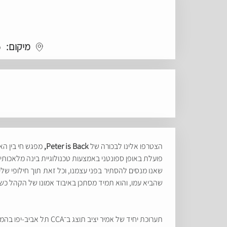
מיקום:
o
הצטרפו אלינו לבכורה של
Peter is Back,
מפגש חי בין הא
פועלת באופן ספונטני באמצעות טכנולוגיית בינה מלאכותי
שאנו מנסים להסתיר בפני עצמנו, וכל זאת תוך חילופי של
שהביא עמו, והוא תמיד מסתכן באיבוד אמונו של הקהל כשהו
תערוכת יחיד של אמיר יציב תוצג ב־CCA תל אביב-יפו בהמשך השנה, באוצרות תמר מרגלית.