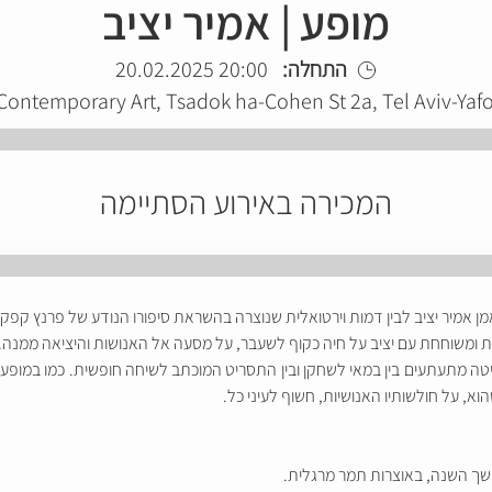
מופע | אמיר יציב
התחלה:
20:00 20.02.2025
 Contemporary Art, Tsadok ha-Cohen St 2a, Tel Aviv-Yaf
המכירה באירוע הסתיימה
מן אמיר יציב לבין דמות וירטואלית שנוצרה בהשראת סיפורו הנודע של פרנץ קפק
ת ומשוחחת עם יציב על חיה כקוף לשעבר, על מסעה אל האנושות והיציאה ממנה. 
יטה מתעתעים בין במאי לשחקן ובין התסריט המוכתב לשיחה חופשית. כמו במופע ד
א, על חולשותיו האנושיות, חשוף לעיני כל.