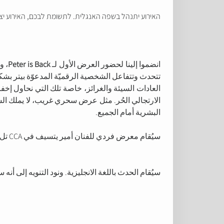
האירוע יתנהל בשפה האנגלית. לתשומת לבכם, האירוע יצול
انضموا إلينا لحضور العرض الأول لـ
Peter is Back
، و
تتحدث وتتفاعل الشخصية الرقميّة المدعوّة بيتر بشك
العادات السيئة والغرائز، خاصة تلك التي نحاول إخ
الارتجالي الحُر. مثل عرض سحري غريب، لا يملك الس
البشرية أمام الجميع.
سيُقام معرض فردي للفنان أمير يتسيف في CCA تل أبيب-يافا في وقت لاحق من هذا العام، بتنسيق تمار مرجليت.
سيُقام الحدث باللغة الانجليزية. ونود التنويه إلى أ