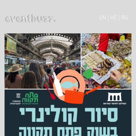
EN | HE | RU