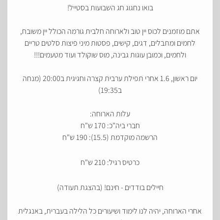
בואו נחגוג חג השבועות בסטייל!
אתם מוזמנים לכוס יין טוב ולארוחה חלבית גורמה הכולל יין משובח,
לחמים ומתבלים, דגים, קישים, פסטות מיני פיצות סלטים טריים
ולחמים, וכמובן עוגות גבינה, מוס שוקולד ועוד מטעמים!!!
יום ראשון, 1.6 אחרי תפילת ערבית קצרה וחגיגית ב20:00 (מנחה
ב19:35)
עלות הארוחה:
חברי ביה"כ: 170 ש"ח
הרשמה מוקדמת (15.5): 190 ש"ח
כרטיס רגיל: 210 ש"ח
חיילים
בודדים - חינם! (בהצגת תעודה)
אחרי הארוחה, יהיה לנו לימוד ושיעורים כל הלילה בעברית, באנגלית