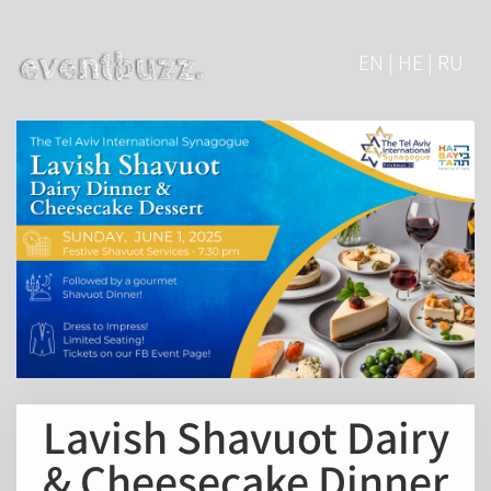
EN | HE | RU
Lavish Shavuot Dairy
& Cheesecake Dinner